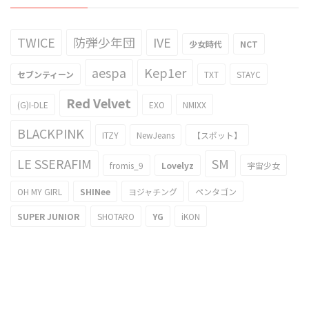
TWICE
防弾少年団
IVE
少女時代
NCT
aespa
Kep1er
セブンティーン
TXT
STAYC
Red Velvet
(G)I-DLE
EXO
NMIXX
BLACKPINK
ITZY
NewJeans
【スポット】
LE SSERAFIM
SM
fromis_9
Lovelyz
宇宙少女
OH MY GIRL
SHINee
ヨジャチング
ペンタゴン
SUPER JUNIOR
SHOTARO
YG
iKON