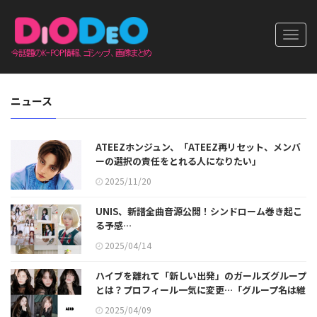
Toggl
navig
ニュース
ATEEZホンジュン、「ATEEZ再リセット、メンバ
ーの選択の責任をとれる人になりたい」
2025/11/20
UNIS、新譜全曲音源公開！シンドローム巻き起こ
る予感…
2025/04/14
ハイブを離れて「新しい出発」のガールズグループ
とは？プロフィール一気に変更…「グループ名は維
持」
2025/04/09