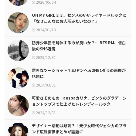
2026/05/04
OH MY GIRLミミ、センスのいいレイヤードルックに
「なぜこんなにお人形みたいなの？」
2024/01/10
防弾少年団を解体するのが良いか？… BTS RM、告白
後のSNS近況
2025/12/31
意外なツーショット？SJドンヘ＆2NE1ダラの画像が
話題に
2014/03/31
可愛さそのもの…aespaカリナ、ピンクのグラデーシ
ョントップスで仕上げたトレンディールック
2024/12/31
デザイナー活動は順調？！元少女時代ジェシカのブラ
ンド広報画像まとめが話題に