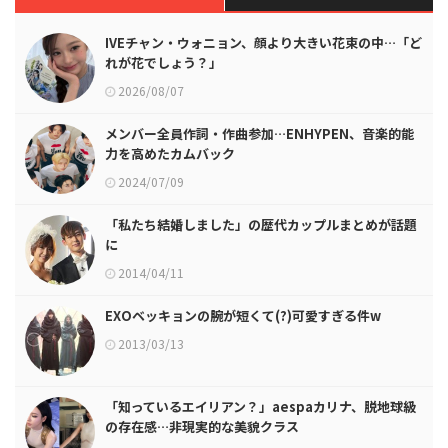
IVEチャン・ウォニョン、顔より大きい花束の中…「ど
れが花でしょう？」
2026/08/07
メンバー全員作詞・作曲参加…ENHYPEN、音楽的能
力を高めたカムバック
2024/07/09
「私たち結婚しました」の歴代カップルまとめが話題
に
2014/04/11
EXOベッキョンの腕が短くて(?)可愛すぎる件w
2013/03/13
「知っているエイリアン？」aespaカリナ、脱地球級
の存在感…非現実的な美貌クラス