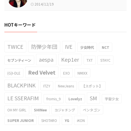
2014/12/19
HOTキーワード
TWICE
防弾少年団
IVE
少女時代
NCT
aespa
Kep1er
セブンティーン
TXT
STAYC
Red Velvet
(G)I-DLE
EXO
NMIXX
BLACKPINK
ITZY
NewJeans
【スポット】
LE SSERAFIM
SM
fromis_9
Lovelyz
宇宙少女
OH MY GIRL
SHINee
ヨジャチング
ペンタゴン
SUPER JUNIOR
SHOTARO
YG
iKON