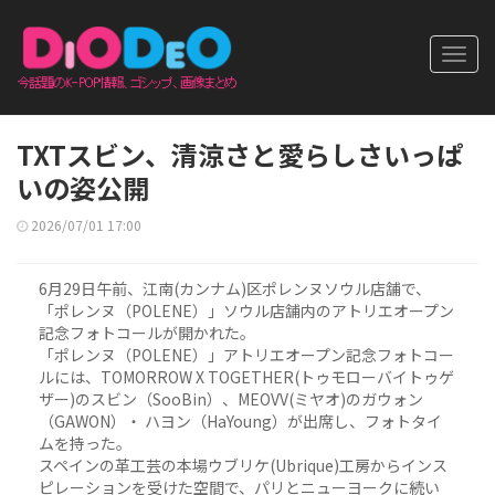
Toggl
navig
TXTスビン、清涼さと愛らしさいっぱ
いの姿公開
2026/07/01 17:00
6月29日午前、江南(カンナム)区ポレンヌソウル店舗で、
「ポレンヌ（POLENE）」ソウル店舗内のアトリエオープン
記念フォトコールが開かれた。
「ポレンヌ（POLENE）」アトリエオープン記念フォトコー
ルには、TOMORROW X TOGETHER(トゥモローバイトゥゲ
ザー)のスビン（SooBin）、MEOVV(ミヤオ)のガウォン
（GAWON）・ ハヨン（HaYoung）が出席し、フォトタイ
ムを持った。
スペインの革工芸の本場ウブリケ(Ubrique)工房からインス
ピレーションを受けた空間で、パリとニューヨークに続い