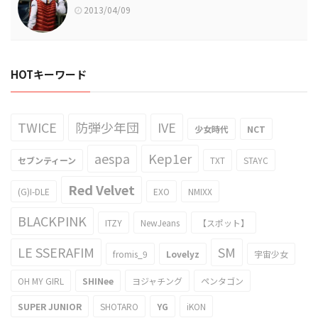
2013/04/09
HOTキーワード
TWICE
防弾少年団
IVE
少女時代
NCT
aespa
Kep1er
セブンティーン
TXT
STAYC
Red Velvet
(G)I-DLE
EXO
NMIXX
BLACKPINK
ITZY
NewJeans
【スポット】
LE SSERAFIM
SM
fromis_9
Lovelyz
宇宙少女
OH MY GIRL
SHINee
ヨジャチング
ペンタゴン
SUPER JUNIOR
SHOTARO
YG
iKON