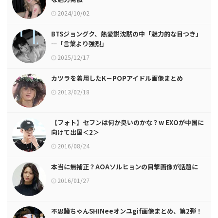
2024/10/02
BTSジョングク、熱愛説沈黙の中「魅力的な目つき」
…「言葉より強烈」
2025/12/17
カツラを着用したK－POPアイドル画像まとめ
2013/02/18
【フォト】セフンは何か臭いのかな？w EXOが中国に
向けて出国＜2＞
2016/08/24
本当に無補正？AOAソルヒョンの目撃画像が話題に
2016/01/27
不思議ちゃんSHINeeオンユgif画像まとめ、第2弾！