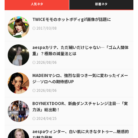
人気ネタ
新着ネタ
TWICEモモのホットボディgif画像が話題に
2017/03/08
aespaカリナ、ただ細いだけじゃない…「ゴム人間体
重」？極限の減量法とは
2026/08/06
MADEINマシロ、強烈な目つき一気に変わったイメー
ジ…ソロへの期待感UP
2026/08/06
BOYNEXTDOOR、新曲ダンスチャレンジ注目…「実
力派」総出動！
2024/04/25
aespaウィンター、白い肌に大きなタトゥー...魅惑的
な魅力発散