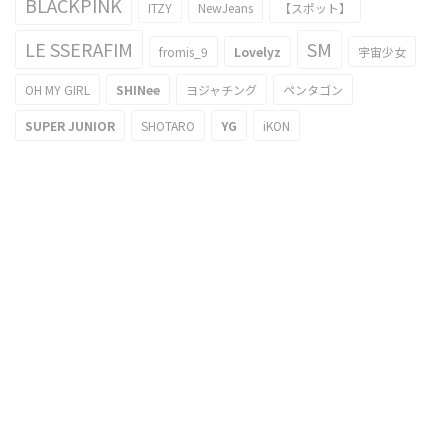
BLACKPINK
ITZY
NewJeans
【スポット】
LE SSERAFIM
SM
fromis_9
Lovelyz
宇宙少女
OH MY GIRL
SHINee
ヨジャチング
ペンタゴン
SUPER JUNIOR
SHOTARO
YG
iKON