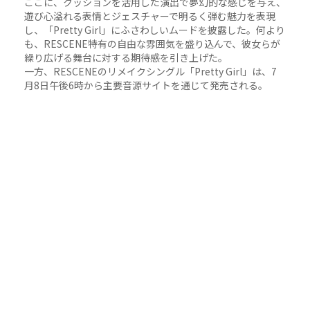
ここに、クッションを活用した演出で夢幻的な感じを与え、
遊び心溢れる表情とジェスチャーで明るく弾む魅力を表現
し、「Pretty Girl」にふさわしいムードを披露した。何より
も、RESCENE特有の自由な雰囲気を盛り込んで、彼女らが
繰り広げる舞台に対する期待感を引き上げた。
一方、RESCENEのリメイクシングル「Pretty Girl」は、7
月8日午後6時から主要音源サイトを通じて発売される。