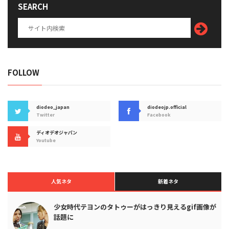
SEARCH
FOLLOW
diodeo_japan
diodeojp.official
Twitter
Facebook
ディオデオジャパン
Youtube
人気ネタ
新着ネタ
少女時代テヨンのタトゥーがはっきり見えるgif画像が
話題に