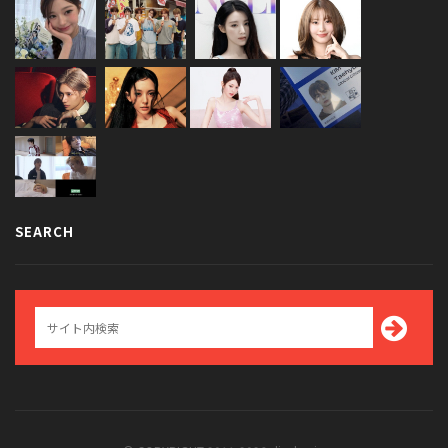
SEARCH