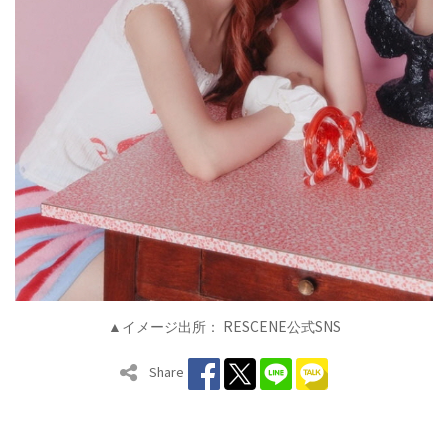
RESCENE
SNS
▲イメージ出所：
公式
Share