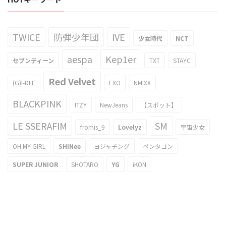
TWICE
防弾少年団
IVE
少女時代
NCT
aespa
Kep1er
セブンティーン
TXT
STAYC
Red Velvet
(G)I-DLE
EXO
NMIXX
BLACKPINK
ITZY
NewJeans
【スポット】
LE SSERAFIM
SM
fromis_9
Lovelyz
宇宙少女
OH MY GIRL
SHINee
ヨジャチング
ペンタゴン
SUPER JUNIOR
SHOTARO
YG
iKON