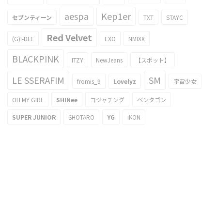
aespa
Kep1er
セブンティーン
TXT
STAYC
Red Velvet
(G)I-DLE
EXO
NMIXX
BLACKPINK
ITZY
NewJeans
【スポット】
LE SSERAFIM
SM
fromis_9
Lovelyz
宇宙少女
OH MY GIRL
SHINee
ヨジャチング
ペンタゴン
SUPER JUNIOR
SHOTARO
YG
iKON