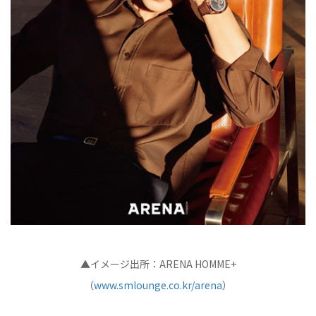
▲イメージ出所：ARENA HOMME+
（
www.smlounge.co.kr/arena
）