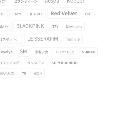
aespa
Kep1er
NCT
セブンティーン
Red Velvet
TXT
STAYC
(G)I-DLE
EXO
BLACKPINK
NMIXX
ITZY
NewJeans
LE SSERAFIM
【スポット】
fromis_9
SM
Lovelyz
宇宙少女
OH MY GIRL
SHINee
ヨジャチング
ペンタゴン
SUPER JUNIOR
SHOTARO
YG
iKON