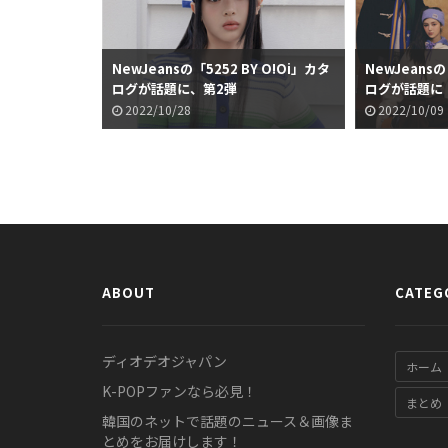
NewJeansの「5252 BY O!Oi」カタ
NewJeansの
ログが話題に、第2弾
ログが話題に
2022/10/28
2022/10/09
ABOUT
CATEG
ディオデオジャパン
ホーム
K-POPファンなら必見！
まとめ
韓国のネットで話題のニュース＆画像ま
とめをお届けします！