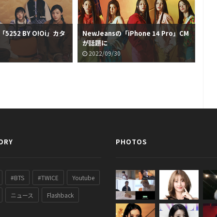
「5252 BY O!Oi」カタ
NewJeansの「iPhone 14 Pro」CM
Ne
が話題に
グ
2022/09/30
2
ORY
PHOTOS
#BTS
#TWICE
Youtube
ニュース
Flashback