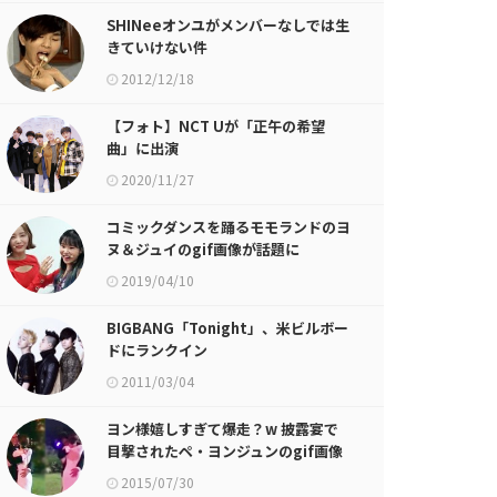
SHINeeオンユがメンバーなしでは生
きていけない件
2012/12/18
【フォト】NCT Uが「正午の希望
曲」に出演
2020/11/27
コミックダンスを踊るモモランドのヨ
ヌ＆ジュイのgif画像が話題に
2019/04/10
BIGBANG「Tonight」、米ビルボー
ドにランクイン
2011/03/04
ヨン様嬉しすぎて爆走？w 披露宴で
目撃されたペ・ヨンジュンのgif画像
が話題に
2015/07/30