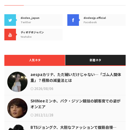
diodeo_japan
diodeojp.official
Twitter
Facebook
ディオデオジャパン
Youtube
人気ネタ
新着ネタ
aespaカリナ、ただ細いだけじゃない…「ゴム人間体
重」？極限の減量法とは
2026/08/06
SHINeeミンホ、パク・ジソン競技の観客席での姿が
オンエア
2012/11/28
BTSジョングク、大胆なファッションで腹筋自慢…