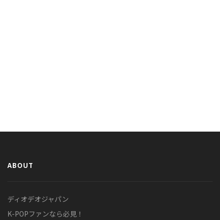
ABOUT
ディオデオジャパン
K-POPファンなら必見！