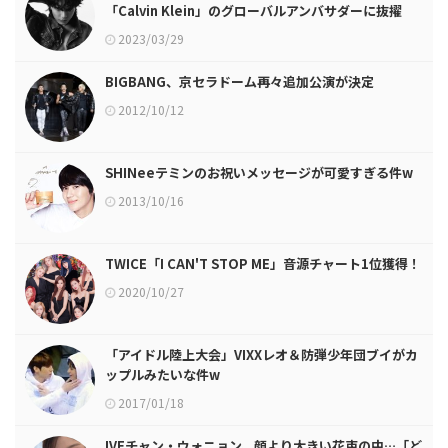
「Calvin Klein」のグローバルアンバサダーに抜擢
2023/03/29
BIGBANG、京セラドーム再々追加公演が決定
2012/10/12
SHINeeテミンのお祝いメッセージが可愛すぎる件w
2013/10/16
TWICE「I CAN'T STOP ME」音源チャート1位獲得！
2020/10/27
「アイドル陸上大会」VIXXレオ＆防弾少年団ブイがカ
ップルみたいな件w
2017/01/18
IVEチャン・ウォニョン、顔より大きい花束の中…「ど