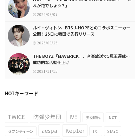
れが花でしょう？」
2026/08/07
ルイ・ヴィトン、BTS J-HOPEとのコラボスニーカー
公開！25日に韓国で先行リリース
2026/03/25
THE BOYZ「MAVERICK」、音楽放送で5冠王達成…
成功的な活動仕上げ
2021/11/15
HOTキーワード
TWICE
防弾少年団
IVE
少女時代
NCT
aespa
Kep1er
セブンティーン
TXT
STAYC