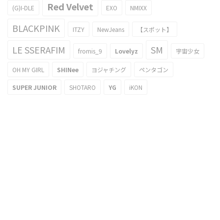
Red Velvet
(G)I-DLE
EXO
NMIXX
BLACKPINK
ITZY
NewJeans
【スポット】
LE SSERAFIM
SM
fromis_9
Lovelyz
宇宙少女
OH MY GIRL
SHINee
ヨジャチング
ペンタゴン
SUPER JUNIOR
SHOTARO
YG
iKON