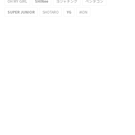
OH MY GIRL
SHINee
ヨジャチング
ペンタゴン
SUPER JUNIOR
SHOTARO
YG
iKON