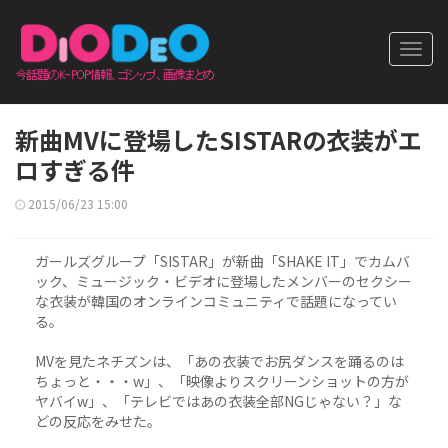
Toggl
navig
新曲MVに登場したSISTARの衣装がエ
ロすぎる件
2015/06/23 15:00
ガールズグループ「SISTAR」が新曲「SHAKE IT」でカムバ
ック、ミュージック・ビデオに登場したメンバーのセクシー
な衣装が韓国のオンラインコミュニティで話題になってい
る。
MVを見たネチズンは、「あの衣装でお尻ダンスを踊るのは
ちょっと・・・w」、「映像よりスクリーンショットの方が
ヤバイw」、「テレビではあの衣装全部NGじゃない？」な
どの反応をみせた。