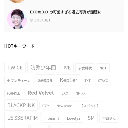
EXOのD.O.の可愛すぎる過去写真が話題に
2012/10/19
HOTキーワード
TWICE
防弾少年団
IVE
少女時代
NCT
aespa
Kep1er
セブンティーン
TXT
STAYC
Red Velvet
(G)I-DLE
EXO
NMIXX
BLACKPINK
ITZY
NewJeans
【スポット】
LE SSERAFIM
SM
fromis_9
Lovelyz
宇宙少女