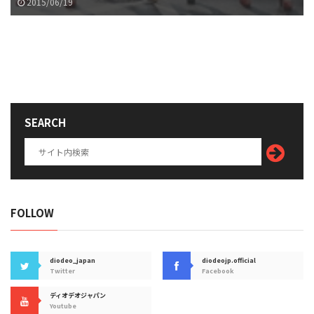
2015/06/19
SEARCH
FOLLOW
diodeo_japan
diodeojp.official
Twitter
Facebook
ディオデオジャパン
Youtube