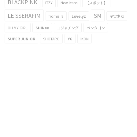
BLACKPINK
ITZY
NewJeans
【スポット】
LE SSERAFIM
SM
fromis_9
Lovelyz
宇宙少女
OH MY GIRL
SHINee
ヨジャチング
ペンタゴン
SUPER JUNIOR
SHOTARO
YG
iKON