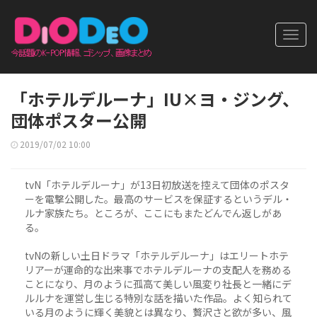
Toggl
navig
「ホテルデルーナ」IU×ヨ・ジング、
団体ポスター公開
2019/07/02 10:00
tvN「ホテルデルーナ」が13日初放送を控えて団体のポスタ
ーを電撃公開した。最高のサービスを保証するというデル・
ルナ家族たち。ところが、ここにもまたどんでん返しがあ
る。
tvNの新しい土日ドラマ「ホテルデルーナ」はエリートホテ
リアーが運命的な出来事でホテルデルーナの支配人を務める
ことになり、月のように孤高て美しい風変り社長と一緒にデ
ルルナを運営し生じる特別な話を描いた作品。よく知られて
いる月のように輝く美貌とは異なり、贅沢さと欲が多い、風