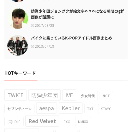
防弾少年団ジョングクが絵文字ㅇㅁㅇになる瞬間のgif
画像が話題に
2017/09/28
バイクに乗っているK-POPアイドル画像まとめ
2013/04/19
HOTキーワード
TWICE
防弾少年団
IVE
少女時代
NCT
aespa
Kep1er
セブンティーン
TXT
STAYC
Red Velvet
(G)I-DLE
EXO
NMIXX