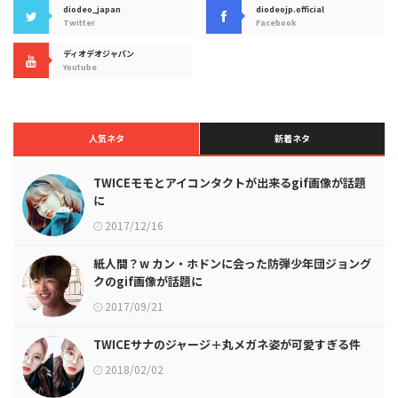
diodeo_japan
diodeojp.official
Twitter
Facebook
ディオデオジャパン
Youtube
人気ネタ
新着ネタ
TWICEモモとアイコンタクトが出来るgif画像が話題
に
2017/12/16
紙人間？w カン・ホドンに会った防弾少年団ジョング
クのgif画像が話題に
2017/09/21
TWICEサナのジャージ＋丸メガネ姿が可愛すぎる件
2018/02/02