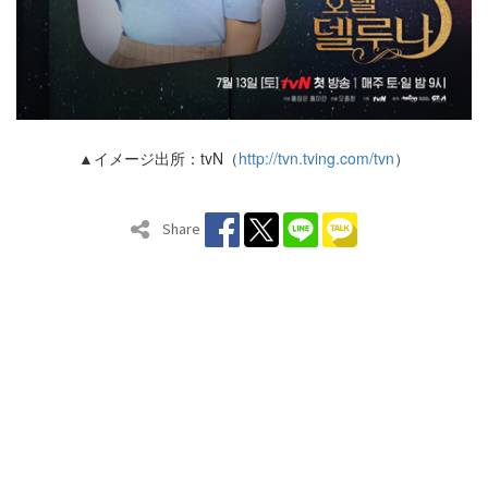
▲イメージ出所：tvN（
http://tvn.tving.com/tvn
）
Share