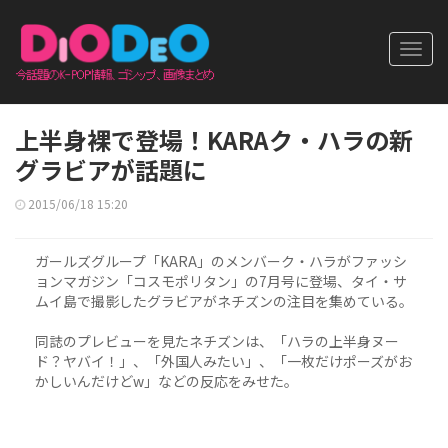
Toggl
navig
上半身裸で登場！KARAク・ハラの新
グラビアが話題に
2015/06/18 15:20
ガールズグループ「KARA」のメンバーク・ハラがファッシ
ョンマガジン「コスモポリタン」の7月号に登場、タイ・サ
ムイ島で撮影したグラビアがネチズンの注目を集めている。
同誌のプレビューを見たネチズンは、「ハラの上半身ヌー
ド？ヤバイ！」、「外国人みたい」、「一枚だけポーズがお
かしいんだけどw」などの反応をみせた。