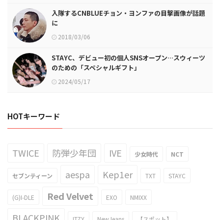
入隊するCNBLUEチョン・ヨンファの目撃画像が話題
に
2018/03/06
STAYC、デビュー初の個人SNSオープン…スウィーツ
のための「スペシャルギフト」
2024/05/17
HOTキーワード
TWICE
防弾少年団
IVE
少女時代
NCT
aespa
Kep1er
セブンティーン
TXT
STAYC
Red Velvet
(G)I-DLE
EXO
NMIXX
BLACKPINK
ITZY
NewJeans
【スポット】