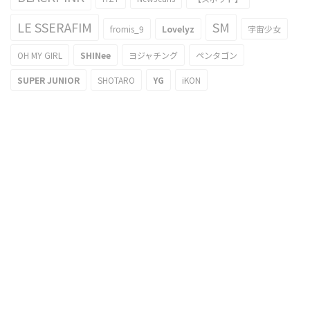
LE SSERAFIM
SM
fromis_9
Lovelyz
宇宙少女
OH MY GIRL
SHINee
ヨジャチング
ペンタゴン
SUPER JUNIOR
SHOTARO
YG
iKON