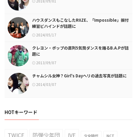
2018/09/01
ハウスダンスもこなしたRIIZE、「Impossible」振付
練習ビハインドが話題に
2024/05/17
クレヨン・ポップの直列5気筒ダンスを踊るB.A.Pが話
題に
2013/09/07
チャムシル女神？Girl's Dayヘリの過去写真が話題に
2014/03/07
HOTキーワード
TWICE
防弾少年団
IVE
少女時代
NCT