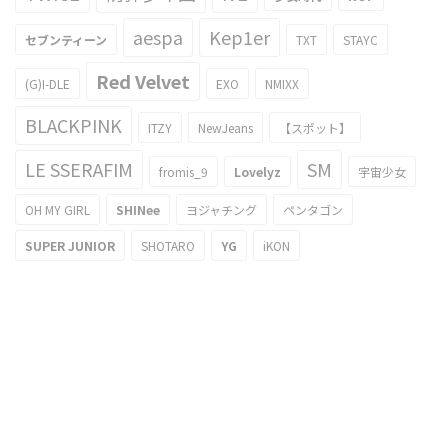
aespa
Kep1er
セブンティーン
TXT
STAYC
Red Velvet
(G)I-DLE
EXO
NMIXX
BLACKPINK
ITZY
NewJeans
【スポット】
LE SSERAFIM
SM
fromis_9
Lovelyz
宇宙少女
OH MY GIRL
SHINee
ヨジャチング
ペンタゴン
SUPER JUNIOR
SHOTARO
YG
iKON