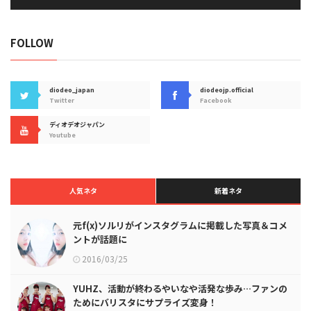
FOLLOW
diodeo_japan
diodeojp.official
Twitter
Facebook
ディオデオジャパン
Youtube
人気ネタ
新着ネタ
元f(x)ソルリがインスタグラムに掲載した写真＆コメ
ントが話題に
2016/03/25
YUHZ、活動が終わるやいなや活発な歩み…ファンの
ためにバリスタにサプライズ変身！