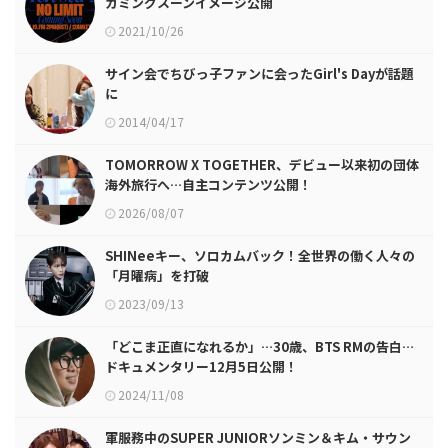
カミングスーンイメージ公開
2021/10/26
サイン会でちびっ子ファンに会ったGirl's Dayが話題
に
2014/04/17
TOMORROW X TOGETHER、デビュー以来初の団体
海外旅行へ…自主コンテンツ公開！
2026/08/07
SHINeeキー、ソロカムバック！全世界の働く人々の
「月曜病」を打破
2023/09/13
「どこま正直になれるか」…30歳、BTS RMの告白…
ドキュメンタリー12月5日公開！
2024/11/08
軍服務中のSUPER JUNIORソンミン＆キム・サウン