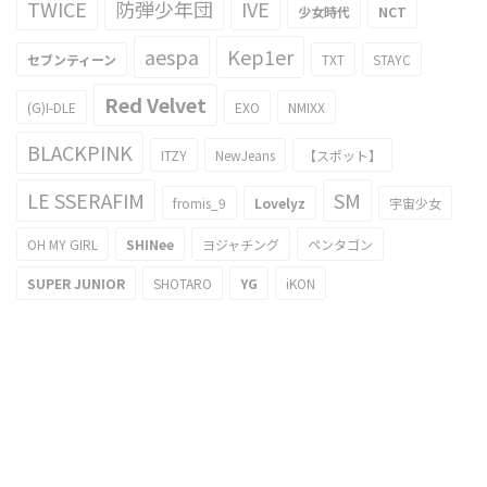
TWICE
防弾少年団
IVE
少女時代
NCT
aespa
Kep1er
セブンティーン
TXT
STAYC
Red Velvet
(G)I-DLE
EXO
NMIXX
BLACKPINK
ITZY
NewJeans
【スポット】
LE SSERAFIM
SM
fromis_9
Lovelyz
宇宙少女
OH MY GIRL
SHINee
ヨジャチング
ペンタゴン
SUPER JUNIOR
SHOTARO
YG
iKON