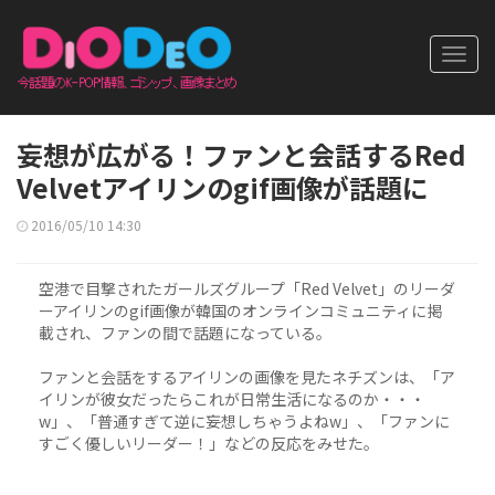
Toggl
navig
妄想が広がる！ファンと会話するRed
Velvetアイリンのgif画像が話題に
2016/05/10 14:30
空港で目撃されたガールズグループ「Red Velvet」のリーダ
ーアイリンのgif画像が韓国のオンラインコミュニティに掲
載され、ファンの間で話題になっている。
ファンと会話をするアイリンの画像を見たネチズンは、「ア
イリンが彼女だったらこれが日常生活になるのか・・・
w」、「普通すぎて逆に妄想しちゃうよねw」、「ファンに
すごく優しいリーダー！」などの反応をみせた。