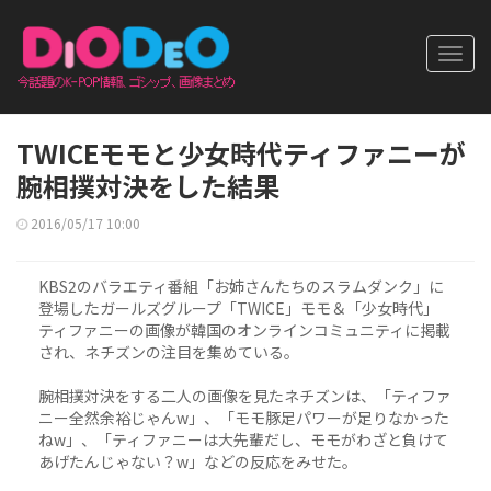
Toggl
navig
TWICEモモと少女時代ティファニーが
腕相撲対決をした結果
2016/05/17 10:00
KBS2のバラエティ番組「お姉さんたちのスラムダンク」に
登場したガールズグループ「TWICE」モモ＆「少女時代」
ティファニーの画像が韓国のオンラインコミュニティに掲載
され、ネチズンの注目を集めている。
腕相撲対決をする二人の画像を見たネチズンは、「ティファ
ニー全然余裕じゃんw」、「モモ豚足パワーが足りなかった
ねw」、「ティファニーは大先輩だし、モモがわざと負けて
あげたんじゃない？w」などの反応をみせた。