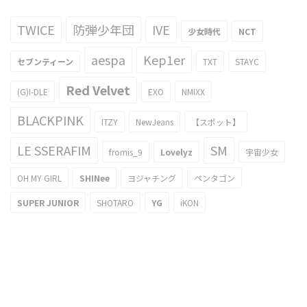
TWICE
防弾少年団
IVE
少女時代
NCT
aespa
Kep1er
セブンティーン
TXT
STAYC
Red Velvet
(G)I-DLE
EXO
NMIXX
BLACKPINK
ITZY
NewJeans
【スポット】
LE SSERAFIM
SM
fromis_9
Lovelyz
宇宙少女
OH MY GIRL
SHINee
ヨジャチング
ペンタゴン
SUPER JUNIOR
SHOTARO
YG
iKON