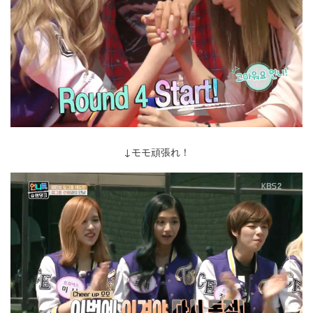
↓モモ頑張れ！