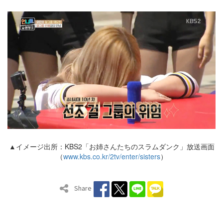
▲イメージ出所：KBS2「お姉さんたちのスラムダンク」放送画面
（
www.kbs.co.kr/2tv/enter/sisters
）
Share