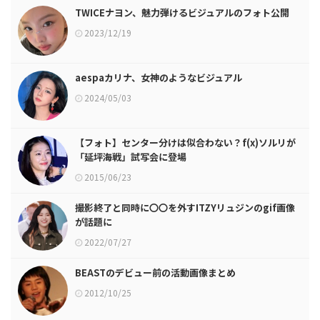
TWICEナヨン、魅力弾けるビジュアルのフォト公開
2023/12/19
aespaカリナ、女神のようなビジュアル
2024/05/03
【フォト】センター分けは似合わない？f(x)ソルリが
「延坪海戦」試写会に登場
2015/06/23
撮影終了と同時に〇〇を外すITZYリュジンのgif画像
が話題に
2022/07/27
BEASTのデビュー前の活動画像まとめ
2012/10/25