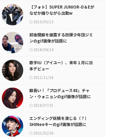
【フォト】SUPER JUNIOR-D＆Eが
なぜか踊りながら出勤w
2015/03/13
前後開脚を披露する防弾少年団ジミ
ンのgif画像が話題に
2016/04/14
歌手IU（アイユー）、来年１月に日
本デビュー
2011/11/16
脚長い！「プロデュース48」チャ
ン・ウォニョンのgif画像が話題に
2018/07/31
エンディング妖精を演じる（？）
SHINeeキーのgif画像が話題に
2021/02/26