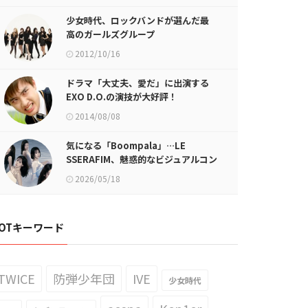
少女時代、ロックバンドが選んだ最
高のガールズグループ
2012/10/16
ドラマ「大丈夫、愛だ」に出演する
EXO D.O.の演技が大好評！
2014/08/08
気になる「Boompala」…LE
SSERAFIM、魅惑的なビジュアルコン
セプト公開！
2026/05/18
OTキーワード
TWICE
防弾少年団
IVE
少女時代