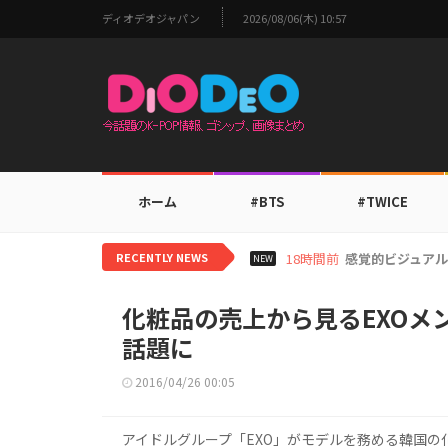
ディオデオジャパン
2026/08/06(木) 10:57
ホーム
#BTS
#TWICE
RECENTLY NEWS
20時間前
i-dleシュフ
NEW
化粧品の売上から見るEXOメ
話題に
2016/04/26 00:05
アイドルグループ「EXO」がモデルを務める韓国