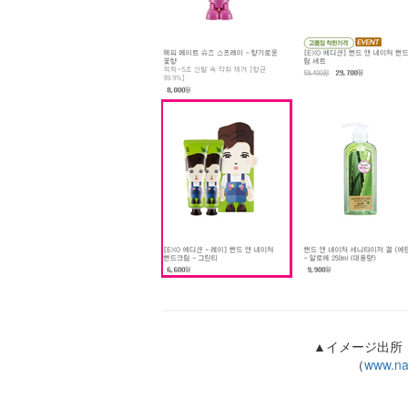
▲イメージ出所
（
www.na