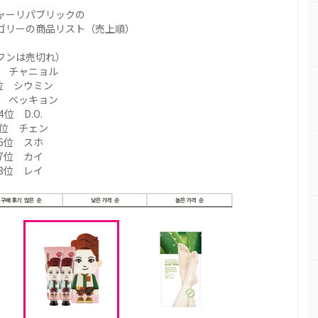
ャーリパブリックの
ゴリーの商品リスト（売上順）
フンは売切れ）
位 チャニョル
位 シウミン
位 ベッキョン
4位 D.O.
5位 チェン
6位 スホ
7位 カイ
8位 レイ