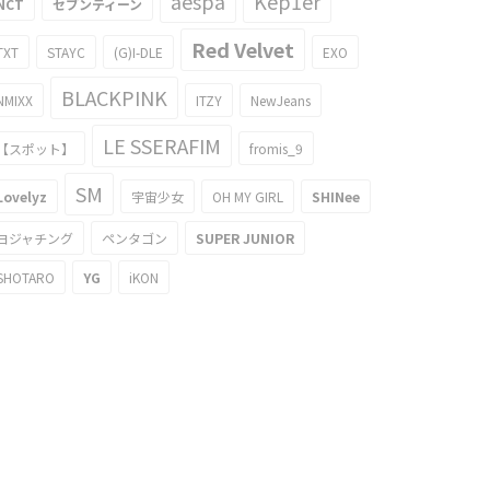
aespa
Kep1er
NCT
セブンティーン
Red Velvet
TXT
STAYC
(G)I-DLE
EXO
BLACKPINK
NMIXX
ITZY
NewJeans
LE SSERAFIM
【スポット】
fromis_9
SM
Lovelyz
宇宙少女
OH MY GIRL
SHINee
ヨジャチング
ペンタゴン
SUPER JUNIOR
SHOTARO
YG
iKON