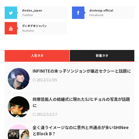
diodeo_japan
diodeojp.official
Twitter
Facebook
ディオデオジャパン
Youtube
人気ネタ
新着ネタ
INFINITEの末っ子ソンジョンが最近セクシーと話題に
2012/11/05
同僚芸能人の結婚式に現れたSJヒチョルの写真が話題
に
2012/12/17
全く違うイメージなのに意外と共通点が多いSHINee
とBlock B？