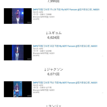
7,990回
↓ユギョム
6,624回
↓ジャクソン
6,071回
↓ヨンジェ