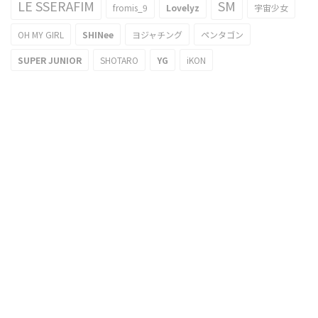
LE SSERAFIM
SM
fromis_9
Lovelyz
宇宙少女
OH MY GIRL
SHINee
ヨジャチング
ペンタゴン
SUPER JUNIOR
SHOTARO
YG
iKON