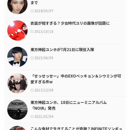
まで
2024/05/07
衣装が短すぎる？少女時代ユリの画像が話題に
2013/10/18
東方神起ユンホが7月21日に現役入隊
2015/06/09
「せっせっせー」中のEXOベッキョン＆シウミンが可
愛すぎる件w
2013/12/08
東方神起ユンホ、18日にニューミニアルバム
「NOIR」発売
2021/01/04
こんな食材で生きてることが奇跡？INFINITEソンギュ