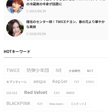
の冷蔵庫の中身が話題に
2015/06/30
確信のセンター顔！TWICEナヨン、春の花より華やか
な美貌
2026/05/06
HOTキーワード
TWICE
防弾少年団
IVE
少女時代
NCT
aespa
Kep1er
セブンティーン
TXT
STAYC
Red Velvet
(G)I-DLE
EXO
NMIXX
BLACKPINK
ITZY
NewJeans
【スポット】