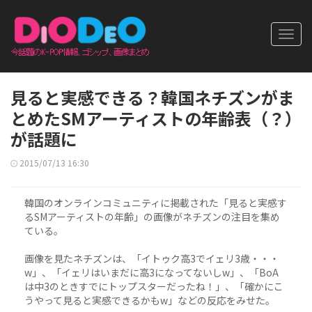
Toggl
navig
見ると実感できる？韓国ネチズンがま
とめたSMアーティストの年齢表（？）
が話題に
2015/07/13 16:30
韓国のオンラインコミュニティに掲載された「見ると実感す
るSMアーティストの年齢」の画像がネチズンの注目を集め
ている。
画像を見たネチズンは、「イトゥク高3でイェリ3歳・・・
w」、「イェリはいまだに高3になってないしw」、「BoA
は中3のときすでにトップスターだったね！」、「確かにこ
うやって見ると実感できるかもw」などの反応をみせた。