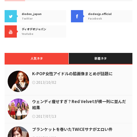
diodeo_japan
diodeojp.official
Twitter
Facebook
ディオデオジャパン
Youtube
人気ネタ
新着ネタ
K-POP女性アイドルの脇画像まとめが話題に
2013/10/02
ウェンディ痩せすぎ？Red Velvetが横一列に並んだ
結果
2017/07/13
ブランケットを巻いたTWICEサナがエロい件