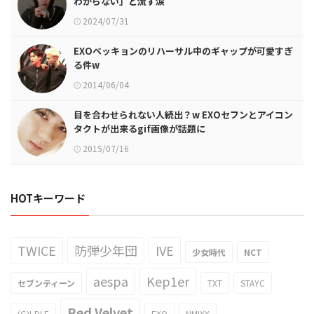
わからない」と流す涙
2024/07/31
EXOベッキョンのリハーサル中のギャップが可愛すぎ
る件w
2014/06/04
目を合わせられない人続出？w EXOセフンとアイコン
タクトが出来るgif画像が話題に
2015/07/16
HOTキーワード
TWICE
防弾少年団
IVE
少女時代
NCT
aespa
Kep1er
セブンティーン
TXT
STAYC
Red Velvet
(G)I-DLE
EXO
NMIXX