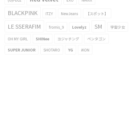
BLACKPINK
ITZY
NewJeans
【スポット】
LE SSERAFIM
SM
fromis_9
Lovelyz
宇宙少女
OH MY GIRL
SHINee
ヨジャチング
ペンタゴン
SUPER JUNIOR
SHOTARO
YG
iKON