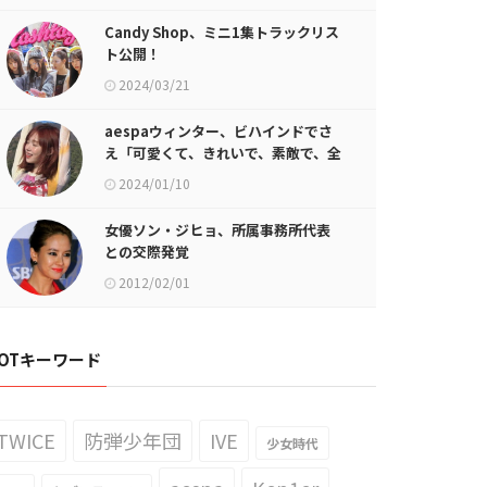
Candy Shop、ミニ1集トラックリス
ト公開！
2024/03/21
aespaウィンター、ビハインドでさ
え「可愛くて、きれいで、素敵で、全
部」
2024/01/10
女優ソン・ジヒョ、所属事務所代表
との交際発覚
2012/02/01
OTキーワード
TWICE
防弾少年団
IVE
少女時代