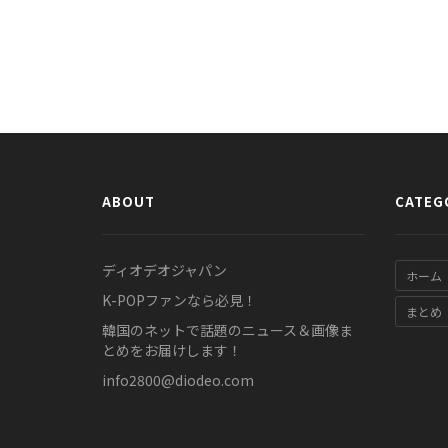
ABOUT
CATEG
ディオデオジャパン
ホーム
K-POPファンなら必見！
まとめ
韓国のネットで話題のニュース＆画像ま
とめをお届けします！
info2800@diodeo.com