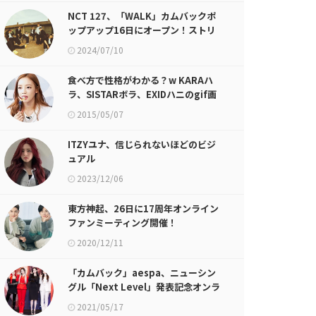
NCT 127、「WALK」カムバックポ
ップアップ16日にオープン！ストリ
ート風のシズニーアジトコンセプト
2024/07/10
食べ方で性格がわかる？w KARAハ
ラ、SISTARボラ、EXIDハニのgif画
像が話題に
2015/05/07
ITZYユナ、信じられないほどのビジ
ュアル
2023/12/06
東方神起、26日に17周年オンライン
ファンミーティング開催！
2020/12/11
「カムバック」aespa、ニューシン
グル「Next Level」発表記念オンラ
イン記者懇談会を進行
2021/05/17