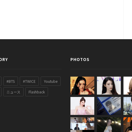
ORY
PHOTOS
#BTS
#TWICE
Youtube
ニュース
Flashback