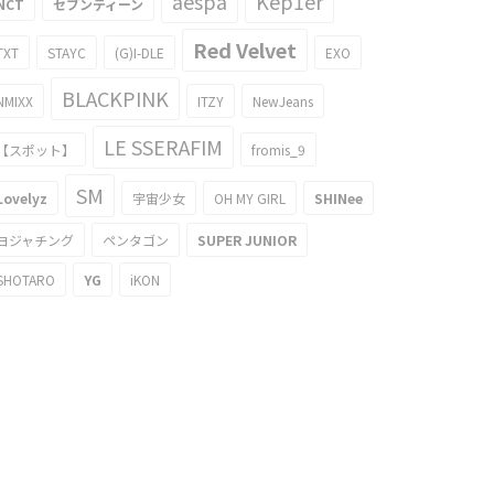
aespa
Kep1er
NCT
セブンティーン
Red Velvet
TXT
STAYC
(G)I-DLE
EXO
BLACKPINK
NMIXX
ITZY
NewJeans
LE SSERAFIM
【スポット】
fromis_9
SM
Lovelyz
宇宙少女
OH MY GIRL
SHINee
ヨジャチング
ペンタゴン
SUPER JUNIOR
SHOTARO
YG
iKON