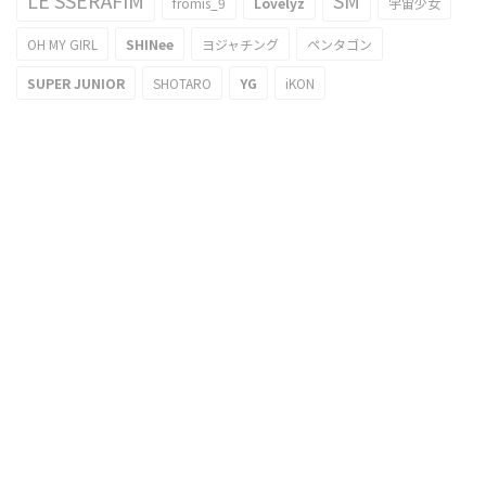
LE SSERAFIM
SM
fromis_9
Lovelyz
宇宙少女
OH MY GIRL
SHINee
ヨジャチング
ペンタゴン
SUPER JUNIOR
SHOTARO
YG
iKON