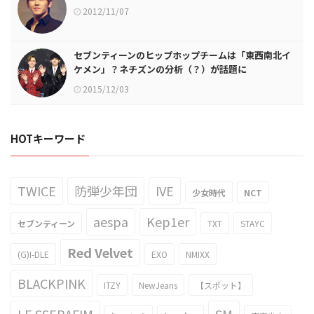
2012/11/07
セブンティーンのヒップホップチームは「東西南北イ
ケメン」？ネチズンの分析（？）が話題に
2015/12/03
HOTキーワード
TWICE
防弾少年団
IVE
少女時代
NCT
aespa
Kep1er
セブンティーン
TXT
STAYC
Red Velvet
(G)I-DLE
EXO
NMIXX
BLACKPINK
ITZY
NewJeans
【スポット】