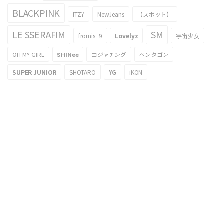
BLACKPINK
ITZY
NewJeans
【スポット】
LE SSERAFIM
SM
fromis_9
Lovelyz
宇宙少女
OH MY GIRL
SHINee
ヨジャチング
ペンタゴン
SUPER JUNIOR
SHOTARO
YG
iKON