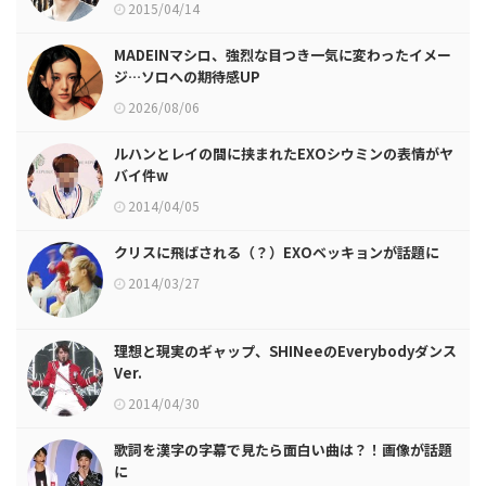
2015/04/14
MADEINマシロ、強烈な目つき一気に変わったイメー
ジ…ソロへの期待感UP
2026/08/06
ルハンとレイの間に挟まれたEXOシウミンの表情がヤ
バイ件w
2014/04/05
クリスに飛ばされる（？）EXOベッキョンが話題に
2014/03/27
理想と現実のギャップ、SHINeeのEverybodyダンス
Ver.
2014/04/30
歌詞を漢字の字幕で見たら面白い曲は？！画像が話題
に