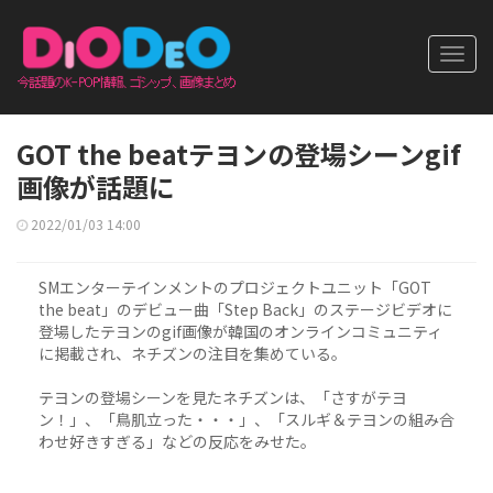
Toggl
navig
GOT the beatテヨンの登場シーンgif
画像が話題に
2022/01/03 14:00
SMエンターテインメントのプロジェクトユニット「GOT
the beat」のデビュー曲「Step Back」のステージビデオに
登場したテヨンのgif画像が韓国のオンラインコミュニティ
に掲載され、ネチズンの注目を集めている。
テヨンの登場シーンを見たネチズンは、「さすがテヨ
ン！」、「鳥肌立った・・・」、「スルギ＆テヨンの組み合
わせ好きすぎる」などの反応をみせた。