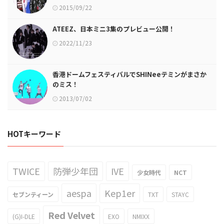
2015/09/22
ATEEZ、日本ミニ3集のプレビュー公開！
2022/11/23
香港ドームフェスティバルでSHINeeテミンがまさか
のミス！
2013/07/02
HOTキーワード
TWICE
防弾少年団
IVE
少女時代
NCT
aespa
Kep1er
セブンティーン
TXT
STAYC
Red Velvet
(G)I-DLE
EXO
NMIXX