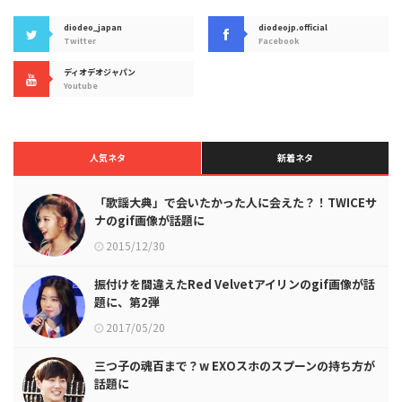
diodeo_japan
diodeojp.official
Twitter
Facebook
ディオデオジャパン
Youtube
人気ネタ
新着ネタ
「歌謡大典」で会いたかった人に会えた？！TWICEサ
ナのgif画像が話題に
2015/12/30
振付けを間違えたRed Velvetアイリンのgif画像が話
題に、第2弾
2017/05/20
三つ子の魂百まで？w EXOスホのスプーンの持ち方が
話題に