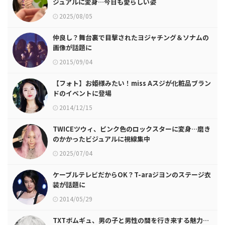
ジュアルに変身…今日も愛らしい姿
2025/08/05
仲良し？舞台裏で目撃されたヨジャチング＆ソナムの
画像が話題に
2015/09/04
【フォト】お姫様みたい！miss Aスジが化粧品ブラン
ドのイベントに登場
2014/12/15
TWICEツウィ、ピンク色のロックスターに変身…磨き
のかかったビジュアルに視線集中
2025/07/04
ケーブルテレビだからOK？T-araジヨンのステージ衣
装が話題に
2014/05/29
TXTボムギュ、男の子と男性の間を行き来する魅力…