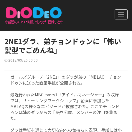
Toggl
navig
2NE1ダラ、弟チョンドゥンに「怖い
髪型でごめんね」
2012/09/26 00:00
ガールズグループ「2NE1」のダラが弟の「MBLAQ」チョン
ドゥンに送った直筆手紙が公開される。
最近行われたMBC every1「アイドルマネージャー」の収録
では、「ヒーリングワークショップ」企画に参加した
MBLAQの様々なエピソードが披露された。ここでチョンド
ゥンは姉のダラからの手紙を公開、メンバーの注目を集め
た。
ダラは手紙を通じて大切な弟への気持ちを表現、手紙には小