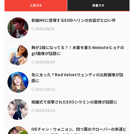
人気ネタ
新着ネタ
新曲MVに登場するEXIDヘリンの衣装がエロい件
2016/06/01
胸が2段になってる？！水着を着た4minuteヒョナの
gif画像が話題に
2016/06/09
急に太った？Red Velvetウェンディの比較画像が話
題に
2015/10/12
結婚式で目撃されたEXOシウミンの画像が話題に
2019/03/12
IVEチャン・ウォニョン、四つ葉のクローバーの幸運ビ