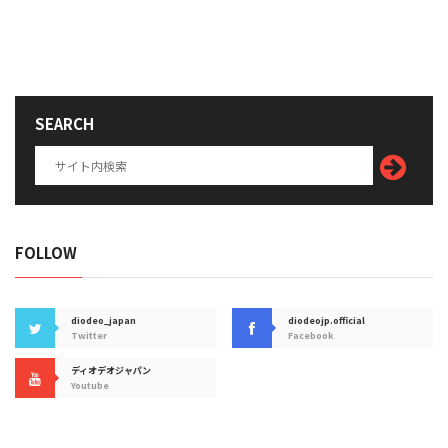
SEARCH
FOLLOW
diodeo_japan
diodeojp.official
Twitter
Facebook
ディオデオジャパン
Youtube