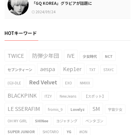
「GQ KOREA」グラビアが話題に
2024/09/24
HOTキーワード
TWICE
防弾少年団
IVE
少女時代
NCT
aespa
Kep1er
セブンティーン
TXT
STAYC
Red Velvet
(G)I-DLE
EXO
NMIXX
BLACKPINK
ITZY
NewJeans
【スポット】
LE SSERAFIM
SM
fromis_9
Lovelyz
宇宙少女
OH MY GIRL
SHINee
ヨジャチング
ペンタゴン
SUPER JUNIOR
SHOTARO
YG
iKON