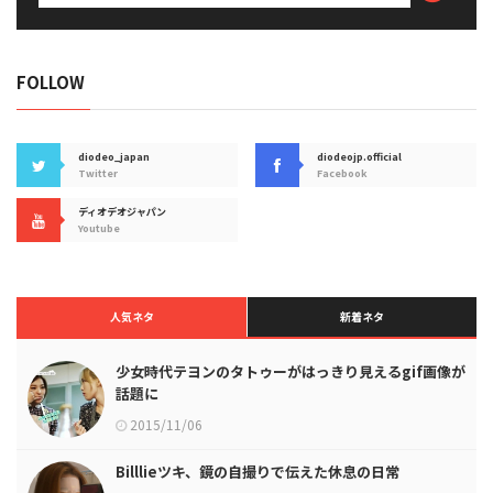
FOLLOW
diodeo_japan
diodeojp.official
Twitter
Facebook
ディオデオジャパン
Youtube
人気ネタ
新着ネタ
少女時代テヨンのタトゥーがはっきり見えるgif画像が
話題に
2015/11/06
Billlieツキ、鏡の自撮りで伝えた休息の日常