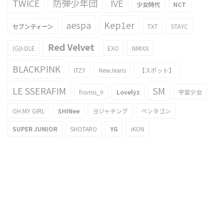
TWICE
防弾少年団
IVE
少女時代
NCT
aespa
Kep1er
セブンティーン
TXT
STAYC
Red Velvet
(G)I-DLE
EXO
NMIXX
BLACKPINK
ITZY
NewJeans
【スポット】
LE SSERAFIM
SM
fromis_9
Lovelyz
宇宙少女
OH MY GIRL
SHINee
ヨジャチング
ペンタゴン
SUPER JUNIOR
SHOTARO
YG
iKON