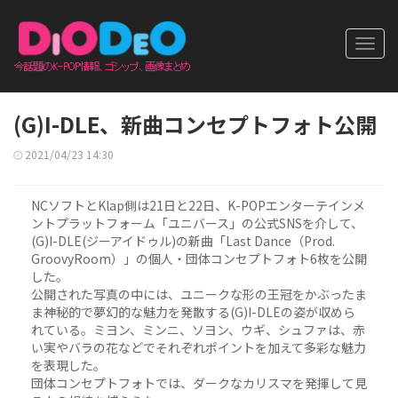
Toggl
navig
(G)I-DLE、新曲コンセプトフォト公開
2021/04/23 14:30
NCソフトとKlap側は21日と22日、K-POPエンターテインメ
ントプラットフォーム「ユニバース」の公式SNSを介して、
(G)I-DLE(ジーアイドゥル)の新曲「Last Dance（Prod.
GroovyRoom）」の個人・団体コンセプトフォト6枚を公開
した。
公開された写真の中には、ユニークな形の王冠をかぶったま
ま神秘的で夢幻的な魅力を発散する(G)I-DLEの姿が収めら
れている。ミヨン、ミンニ、ソヨン、ウギ、シュファは、赤
い実やバラの花などでそれぞれポイントを加えて多彩な魅力
を表現した。
団体コンセプトフォトでは、ダークなカリスマを発揮して見