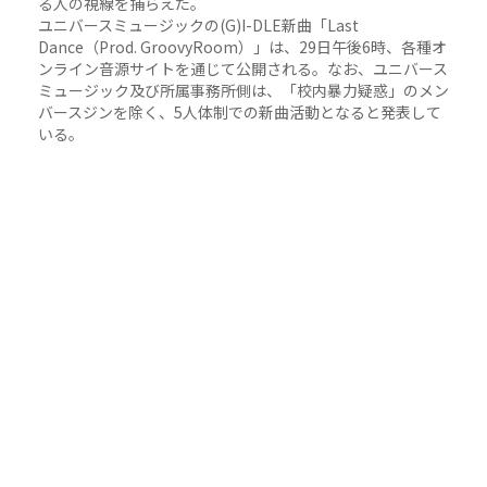
る人の視線を捕らえた。
ユニバースミュージックの(G)I-DLE新曲「Last
Dance（Prod. GroovyRoom）」は、29日午後6時、各種オ
ンライン音源サイトを通じて公開される。なお、ユニバース
ミュージック及び所属事務所側は、「校内暴力疑惑」のメン
バースジンを除く、5人体制での新曲活動となると発表して
いる。