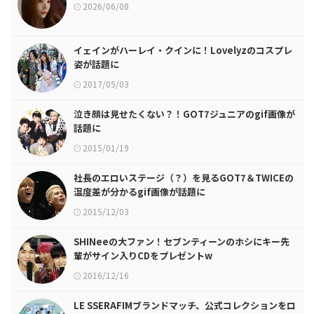
2026/06/08
イェインがハーレイ・クインに！Lovelyzのコスプレ
姿が話題に
2017/05/03
泣き顔は見せたくない？！GOT7ジュニアのgif画像が
話題に
2015/01/19
社長のエロいステージ（？）を見るGOT7＆TWICEの
温度差が分かるgif画像が話題に
2015/12/03
SHINeeの大ファン！セブンティーンのホシにキー先
輩がサイン入りCDをプレゼントw
2016/12/16
LE SSERAFIMブランドマッチ、公式コレクションをロ