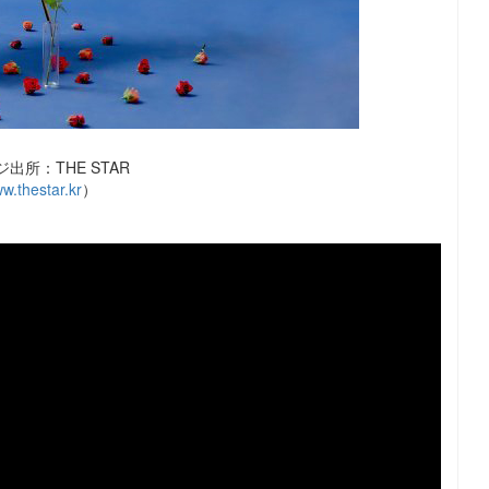
出所：THE STAR
w.thestar.kr
）