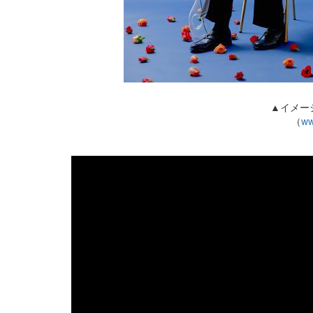
▲イメージ
（
ww