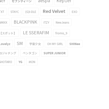
aespa
Kep1er
NCT
セブンティーン
Red Velvet
TXT
STAYC
(G)I-DLE
EXO
BLACKPINK
NMIXX
ITZY
NewJeans
LE SSERAFIM
【スポット】
fromis_9
SM
Lovelyz
宇宙少女
OH MY GIRL
SHINee
ヨジャチング
ペンタゴン
SUPER JUNIOR
SHOTARO
YG
iKON