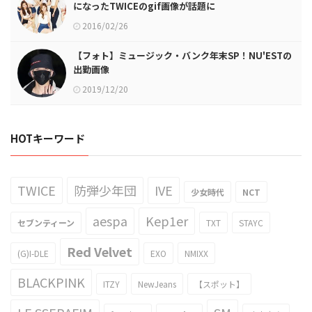
になったTWICEのgif画像が話題に
2016/02/26
【フォト】ミュージック・バンク年末SP！NU'ESTの
出勤画像
2019/12/20
HOTキーワード
TWICE
防弾少年団
IVE
少女時代
NCT
aespa
Kep1er
セブンティーン
TXT
STAYC
Red Velvet
(G)I-DLE
EXO
NMIXX
BLACKPINK
ITZY
NewJeans
【スポット】