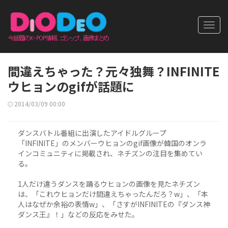
Toggl
navig
間違えちゃった？元々独舞？INFINITE
ウヒョンのgifが話題に
2014/03/09 00:00
ダンスバトル番組に出演したアイドルグループ
「INFINITE」のメンバーウヒョンのgif画像が韓国のオンラ
インコミュニティに掲載され、ネチズンの注目を集めてい
る。
1人だけ違うダンスを踊るウヒョンの画像を見たネチズン
は、「これウヒョンだけ間違えちゃったんだろ？w」、「本
人はなぜか余裕の表情w」、「さすがINFINITEの『ダンス神
ダンス王』！」などの反応をみせた。