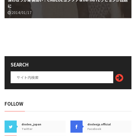
に
2014/01/17
SEARCH
FOLLOW
diodeo_japan
diodeojp.official
Twitter
Facebook