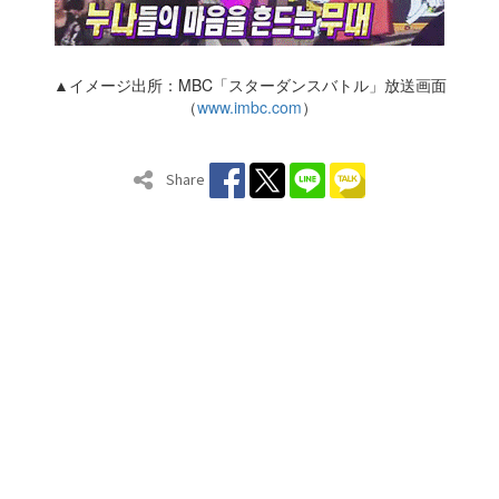
▲イメージ出所：MBC「スターダンスバトル」放送画面
（
www.imbc.com
）
Share