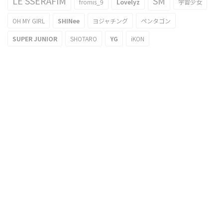
LE SSERAFIM
SM
fromis_9
Lovelyz
宇宙少女
OH MY GIRL
SHINee
ヨジャチング
ペンタゴン
SUPER JUNIOR
SHOTARO
YG
iKON