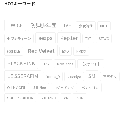
HOTキーワード
TWICE
防弾少年団
IVE
少女時代
NCT
aespa
Kep1er
セブンティーン
TXT
STAYC
Red Velvet
(G)I-DLE
EXO
NMIXX
BLACKPINK
ITZY
NewJeans
【スポット】
LE SSERAFIM
SM
fromis_9
Lovelyz
宇宙少女
OH MY GIRL
SHINee
ヨジャチング
ペンタゴン
SUPER JUNIOR
SHOTARO
YG
iKON