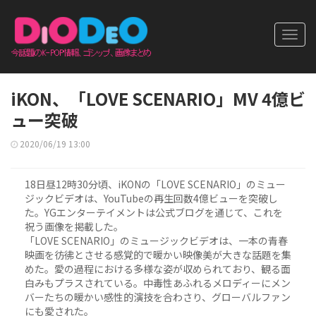
Toggl
navig
iKON、「LOVE SCENARIO」MV 4億ビ
ュー突破
2020/06/19 13:00
18日昼12時30分頃、iKONの「LOVE SCENARIO」のミュー
ジックビデオは、YouTubeの再生回数4億ビューを突破し
た。YGエンターテイメントは公式ブログを通じて、これを
祝う画像を掲載した。
「LOVE SCENARIO」のミュージックビデオは、一本の青春
映画を彷彿とさせる感覚的で暖かい映像美が大きな話題を集
めた。愛の過程における多様な姿が収められており、観る面
白みもプラスされている。中毒性あふれるメロディーにメン
バーたちの暖かい感性的演技を合わさり、グローバルファン
にも愛された。