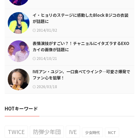
イ・ヒョリのステージに感動したBlock Bジコの衣装
が話題に
2014/01/02
表情演技がすごい？！チャニョルにイタズラするEXO
カイの画像が話題に
2014/10/21
IVEアン・ユジン、一口食べてウインク…可愛さ爆発で
ファン心を狙撃！
2026/03/18
HOTキーワード
TWICE
防弾少年団
IVE
少女時代
NCT