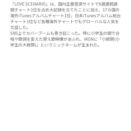
「LOVE SCENARIO」は、国内主要音源サイトで6週連続週
間チャート1位を占め大記録を立てたことに加え、17カ国の
海外iTunesアルバムチャート1位、日本iTunesアルバム総合
チャート1位など各種海外チャートでもグローバルな人気を
立証した。
SNS上でカバーブームも巻き起こった。特に小学生の間で合
唱や歌詞を変えた替え歌映像があふれ、iKONに「小統領(小
学生の大統領)」というニックネームが生まれた。