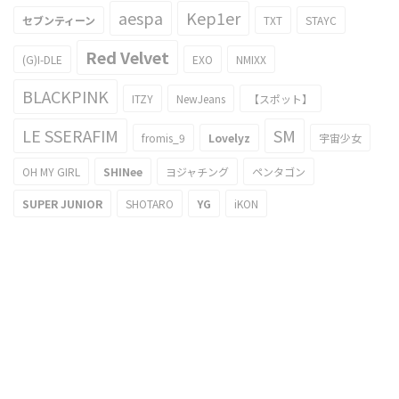
aespa
Kep1er
セブンティーン
TXT
STAYC
Red Velvet
(G)I-DLE
EXO
NMIXX
BLACKPINK
ITZY
NewJeans
【スポット】
LE SSERAFIM
SM
fromis_9
Lovelyz
宇宙少女
OH MY GIRL
SHINee
ヨジャチング
ペンタゴン
SUPER JUNIOR
SHOTARO
YG
iKON