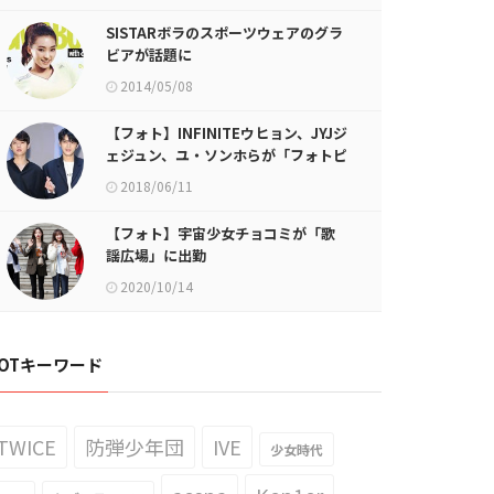
SISTARボラのスポーツウェアのグラ
ビアが話題に
2014/05/08
【フォト】INFINITEウヒョン、JYJジ
ェジュン、ユ・ソンホらが「フォトピ
ープル」制作発表会に登場
2018/06/11
【フォト】宇宙少女チョコミが「歌
謡広場」に出勤
2020/10/14
OTキーワード
TWICE
防弾少年団
IVE
少女時代