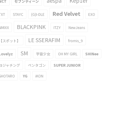
aespa
Kep1er
NCT
セブンティーン
Red Velvet
TXT
STAYC
(G)I-DLE
EXO
BLACKPINK
NMIXX
ITZY
NewJeans
LE SSERAFIM
【スポット】
fromis_9
SM
Lovelyz
宇宙少女
OH MY GIRL
SHINee
ヨジャチング
ペンタゴン
SUPER JUNIOR
SHOTARO
YG
iKON