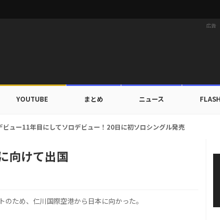
広告
YOUTUBE
まとめ
ニュース
FLAS
カップ出入証を公開…証明写真でも完璧なビジュアル！
日本に向けて出国
ンサートのため、仁川国際空港から日本に向かった。