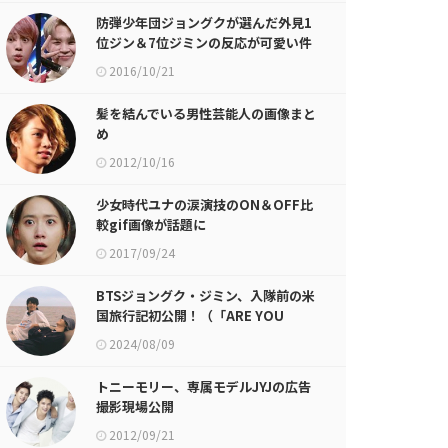
防弾少年団ジョングクが選んだ外見1
位ジン＆7位ジミンの反応が可愛い件
2016/10/21
髪を結んでいる男性芸能人の画像まと
め
2012/10/16
少女時代ユナの涙演技のON＆OFF比
較gif画像が話題に
2017/09/24
BTSジョングク・ジミン、入隊前の米
国旅行記初公開！（「ARE YOU
SURE？！」）
2024/08/09
トニーモリー、専属モデルJYJの広告
撮影現場公開
2012/09/21