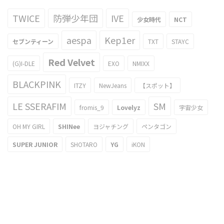
TWICE
防弾少年団
IVE
少女時代
NCT
aespa
Kep1er
セブンティーン
TXT
STAYC
Red Velvet
(G)I-DLE
EXO
NMIXX
BLACKPINK
ITZY
NewJeans
【スポット】
LE SSERAFIM
SM
fromis_9
Lovelyz
宇宙少女
OH MY GIRL
SHINee
ヨジャチング
ペンタゴン
SUPER JUNIOR
SHOTARO
YG
iKON