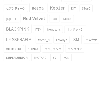
aespa
Kep1er
セブンティーン
TXT
STAYC
Red Velvet
(G)I-DLE
EXO
NMIXX
BLACKPINK
ITZY
NewJeans
【スポット】
LE SSERAFIM
SM
fromis_9
Lovelyz
宇宙少女
OH MY GIRL
SHINee
ヨジャチング
ペンタゴン
SUPER JUNIOR
SHOTARO
YG
iKON