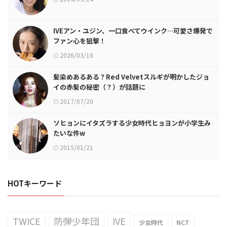
IVEアン・ユジン、一口食べてウインク…可愛さ爆発で
ファン心を狙撃！
2026/03/18
髪染めあるある？Red Velvetスルギが明かしたジョ
イの赤髪の秘密（？）が話題に
2017/07/20
ソヒョンにイタズラする少女時代ヒョヨンが小学生み
たいな件w
2015/01/21
HOTキーワード
TWICE
防弾少年団
IVE
少女時代
NCT