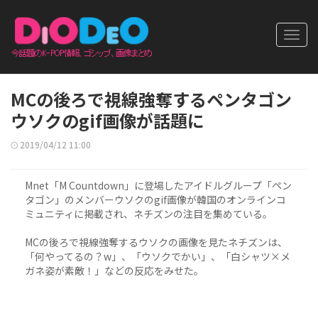
Toggl
navig
MCの後ろで視線強奪するペンタゴン
ウソクのgif画像が話題に
2019/04/12 11:00
Mnet「M Countdown」に登場したアイドルグループ「ペン
タゴン」のメンバーウソクのgif画像が韓国のオンラインコ
ミュニティに掲載され、ネチズンの注目を集めている。
MCの後ろで視線強奪するウソクの画像を見たネチズンは、
「何やってるの？w」、「ウソクでかい」、「白シャツ×メ
ガネ姿が素敵！」などの反応をみせた。