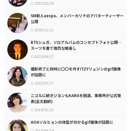
2022/02/18
SM新人aespa、メンバーカリナのアバターティーザー
公開
2020/11/11
BTSシュガ、ソロアルバムのコンセプトフォト公開…
スーツを着て強烈な眼差し
2023/04/17
撮影終了と同時に〇〇を外すITZYリュジンのgif画像
が話題に
2022/07/27
ニコルに続きジヨンもKARAを脱退、事務所が公式発
表(全文翻訳)
2014/01/15
AOAソルヒョンの体型が分かるgif画像が話題に
2014/09/24