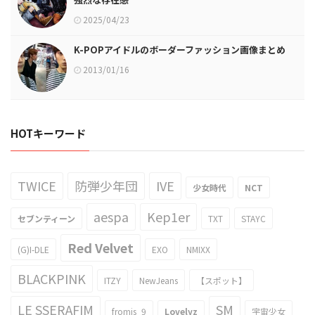
2025/04/23
K-POPアイドルのボーダーファッション画像まとめ
2013/01/16
HOTキーワード
TWICE
防弾少年団
IVE
少女時代
NCT
aespa
Kep1er
セブンティーン
TXT
STAYC
Red Velvet
(G)I-DLE
EXO
NMIXX
BLACKPINK
ITZY
NewJeans
【スポット】
LE SSERAFIM
SM
fromis_9
Lovelyz
宇宙少女