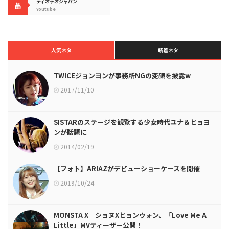
ディオデオジャパン
Youtube
人気ネタ
新着ネタ
TWICEジョンヨンが事務所NGの変顔を披露w
2017/11/10
SISTARのステージを観覧する少女時代ユナ＆ヒョヨ
ンが話題に
2014/02/19
【フォト】ARIAZがデビューショーケースを開催
2019/10/24
MONSTA X ショヌXヒョンウォン、「Love Me A
Little」MVティーザー公開！