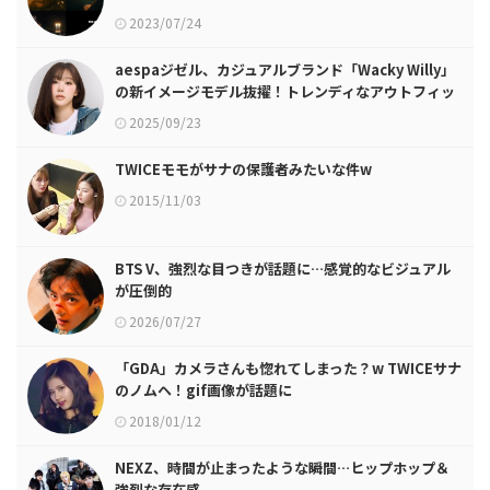
2023/07/24
aespaジゼル、カジュアルブランド「Wacky Willy」
の新イメージモデル抜擢！トレンディなアウトフィッ
ト提案
2025/09/23
TWICEモモがサナの保護者みたいな件w
2015/11/03
BTS V、強烈な目つきが話題に…感覚的なビジュアル
が圧倒的
2026/07/27
「GDA」カメラさんも惚れてしまった？w TWICEサナ
のノムヘ！gif画像が話題に
2018/01/12
NEXZ、時間が止まったような瞬間…ヒップホップ＆
強烈な存在感