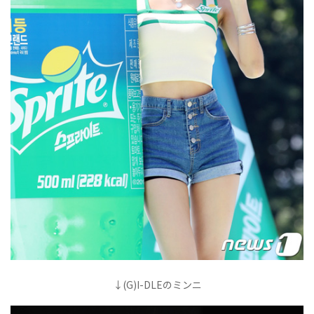
↓(G)I-DLEのミンニ