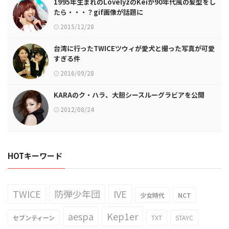
1995年生まれのLovelyzのKeiが90年代風の髪型をし
たら・・・？gif画像が話題に
2015/12/28
台湾に行ったTWICEツウィが愛犬と撮った写真が可愛
すぎる件
2016/09/28
KARAのク・ハラ、大胆シースルーグラビアを公開
2012/08/24
HOTキーワード
TWICE
防弾少年団
IVE
少女時代
NCT
aespa
Kep1er
セブンティーン
TXT
STAYC