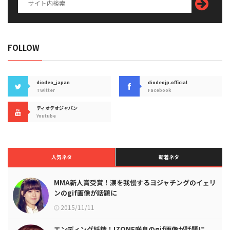
FOLLOW
diodeo_japan
diodeojp.official
Twitter
Facebook
ディオデオジャパン
Youtube
人気ネタ
新着ネタ
MMA新人賞受賞！涙を我慢するヨジャチングのイェリ
ンのgif画像が話題に
2015/11/11
エンディング妖精！IZONE咲良のgif画像が話題に