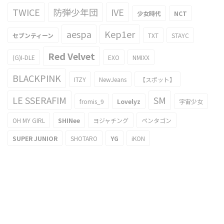
TWICE
防弾少年団
IVE
少女時代
NCT
aespa
Kep1er
セブンティーン
TXT
STAYC
Red Velvet
(G)I-DLE
EXO
NMIXX
BLACKPINK
ITZY
NewJeans
【スポット】
LE SSERAFIM
SM
fromis_9
Lovelyz
宇宙少女
OH MY GIRL
SHINee
ヨジャチング
ペンタゴン
SUPER JUNIOR
SHOTARO
YG
iKON