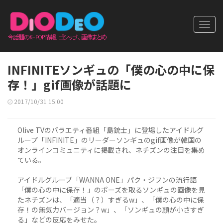
Toggl
navig
INFINITEソンギュの「僕の心の中に保
存！」gif画像が話題に
2017/10/31 15:00
Olive TVのバラエティ番組「島銃士」に登場したアイドルグ
ループ「INFINITE」のリーダーソンギュのgif画像が韓国の
オンラインコミュニティに掲載され、ネチズンの注目を集め
ている。
アイドルグループ「WANNA ONE」パク・ジフンの流行語
「僕の心の中に保存！」のポーズを取るソンギュの画像を見
たネチズンは、「適当（？）すぎるw」、「僕の心の中に保
存！の無気力バージョン？w」、「ソンギュの顔が小さすぎ
る」などの反応をみせた。