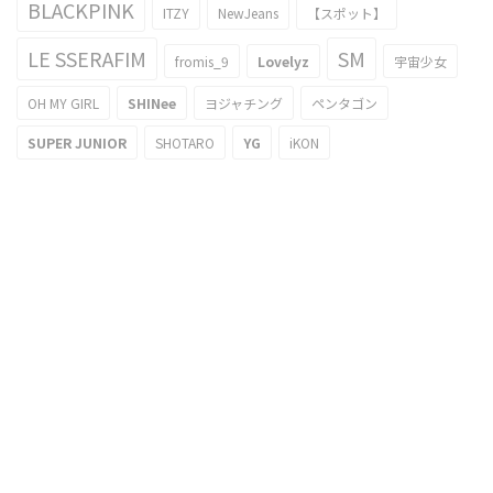
BLACKPINK
ITZY
NewJeans
【スポット】
LE SSERAFIM
SM
fromis_9
Lovelyz
宇宙少女
OH MY GIRL
SHINee
ヨジャチング
ペンタゴン
SUPER JUNIOR
SHOTARO
YG
iKON