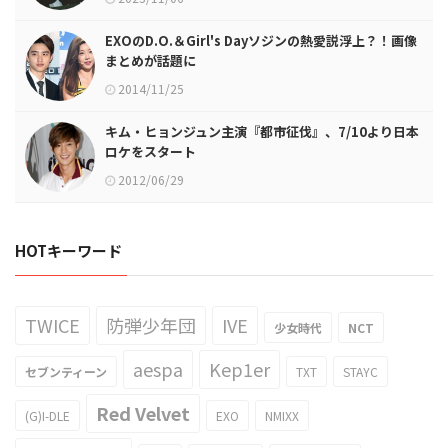
EXOのD.O.＆Girl's Dayソジンの熱愛説浮上？！画像
まとめが話題に
2014/11/25
キム・ヒョンジュン主演『都市征伐』、7/10より日本
ロケをスタート
2012/06/29
HOTキーワード
TWICE
防弾少年団
IVE
少女時代
NCT
aespa
Kep1er
セブンティーン
TXT
STAYC
Red Velvet
(G)I-DLE
EXO
NMIXX