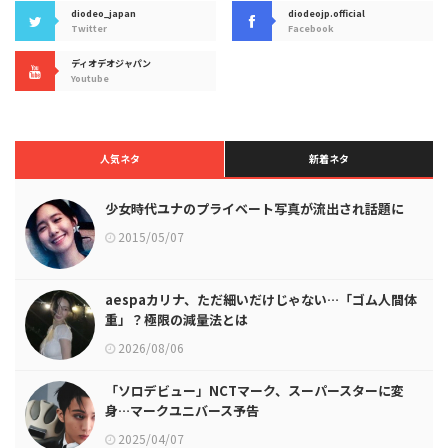
diodeo_japan
diodeojp.official
Twitter
Facebook
ディオデオジャパン
Youtube
人気ネタ
新着ネタ
少女時代ユナのプライベート写真が流出され話題に
2015/05/07
aespaカリナ、ただ細いだけじゃない…「ゴム人間体
重」？極限の減量法とは
2026/08/06
「ソロデビュー」NCTマーク、スーパースターに変
身…マークユニバース予告
2025/04/07