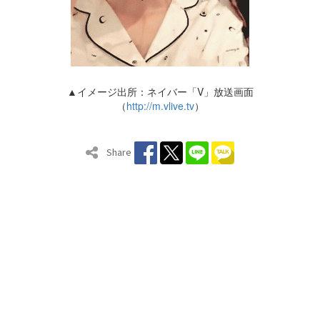
▲イメージ出所：ネイバー「V」放送画面
（
http://m.vlive.tv
）
Share