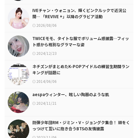
IVEチャン・ウォニョン、輝くピンクルックで近況公
開… 「REVIVE +」以降のグラビア活動
2026/08/06
TWICEモモ、タイトな服でボリューム感披露…フィッ
ト感から格別なグラマーな姿
2024/12/23
ネチズンがまとめたK-POPアイドルの練習生期間ラン
キングが話題に
2014/06/06
aespaウィンター、眩しい陶器のような肌
2024/11/21
防弾少年団RM・ジミン・V・ジョングク集合！ 頭をく
っつけて互いに抱き合うBTSの友情披露
2023/11/06