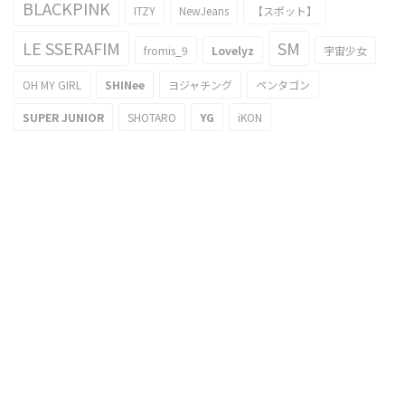
BLACKPINK
ITZY
NewJeans
【スポット】
LE SSERAFIM
SM
fromis_9
Lovelyz
宇宙少女
OH MY GIRL
SHINee
ヨジャチング
ペンタゴン
SUPER JUNIOR
SHOTARO
YG
iKON