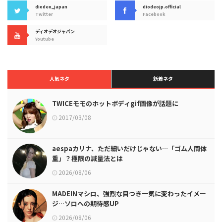
diodeo_japan
diodeojp.official
Twitter
Facebook
ディオデオジャパン
Youtube
人気ネタ
新着ネタ
TWICEモモのホットボディgif画像が話題に
2017/03/08
aespaカリナ、ただ細いだけじゃない…「ゴム人間体
重」？極限の減量法とは
2026/08/06
MADEINマシロ、強烈な目つき一気に変わったイメー
ジ…ソロへの期待感UP
2026/08/06