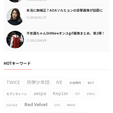
本当に無補正？AOAソルヒョンの目撃画像が話題に
2016/01/27
不思議ちゃんSHINeeオンユgif画像まとめ、第2弾！
2013/04/09
HOTキーワード
TWICE
防弾少年団
IVE
少女時代
NCT
aespa
Kep1er
セブンティーン
TXT
STAYC
Red Velvet
(G)I-DLE
EXO
NMIXX