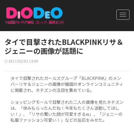
Toggl
navig
タイで目撃されたBLACKPINKリサ＆
ジェニーの画像が話題に
2017/02/02 13:00
タイで目撃されたガールズグループ「BLACKPINK」のメン
バーリサ＆ジェニーの画像が韓国のオンラインコミュニティ
に掲載され、ネチズンの注目を集めている。
ショッピングモールで目撃された二人の画像を見たネチズン
は、「休みもらったんだね！今年もたくさん活動してほし
い！」、「リサの驚いた顔が可愛すぎるw」、「ジェニーの
私服ファッション可愛い！」などの反応をみせた。