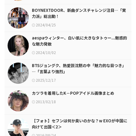
BOYNEXTDOOR、新曲ダンスチャレンジ注目…「実
力派」総出動！
2024/04/25
aespaウィンター、白い肌に大きなタトゥー...魅惑的
な魅力発散
2024/10/02
BTSジョングク、熱愛説沈黙の中「魅力的な目つき」
…「言葉より強烈」
2025/12/17
カツラを着用したK－POPアイドル画像まとめ
2013/02/18
【フォト】セフンは何か臭いのかな？w EXOが中国に
向けて出国＜2＞
2016/08/24