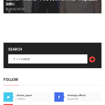
話題に
2016/10/10
SEARCH
FOLLOW
diodeo_japan
diodeojp.official
Twitter
Facebook