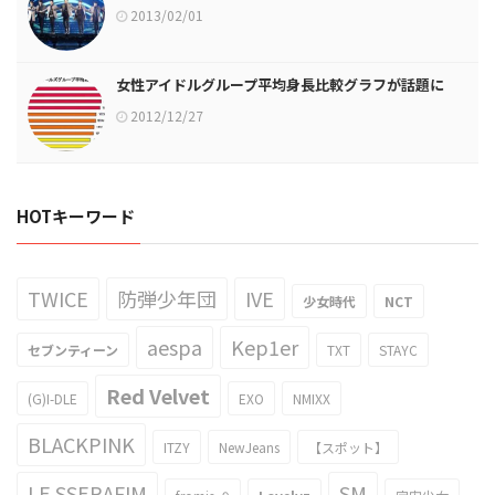
2013/02/01
女性アイドルグループ平均身長比較グラフが話題に
2012/12/27
HOTキーワード
TWICE
防弾少年団
IVE
少女時代
NCT
aespa
Kep1er
セブンティーン
TXT
STAYC
Red Velvet
(G)I-DLE
EXO
NMIXX
BLACKPINK
ITZY
NewJeans
【スポット】
LE SSERAFIM
SM