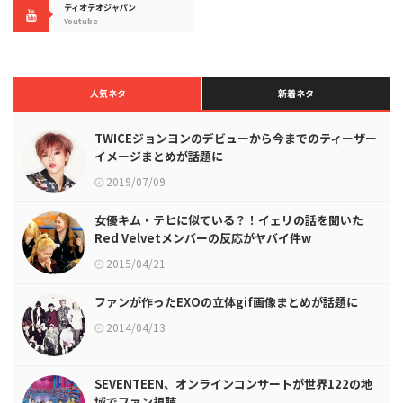
ディオデオジャパン
Youtube
人気ネタ
新着ネタ
TWICEジョンヨンのデビューから今までのティーザー
イメージまとめが話題に
2019/07/09
女優キム・テヒに似ている？！イェリの話を聞いた
Red Velvetメンバーの反応がヤバイ件w
2015/04/21
ファンが作ったEXOの立体gif画像まとめが話題に
2014/04/13
SEVENTEEN、オンラインコンサートが世界122の地
域でファン視聴