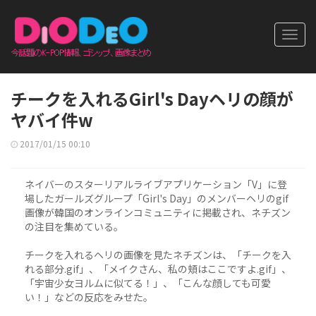
Toggl
navig
チークを入れるGirl's Dayヘリの顔が
ヤバイ件w
2017/01/15 00:10
ネイバーのスターリアルライブアプリケーション「V」に登
場したガールズグループ「Girl's Day」のメンバーヘリのgif
画像が韓国のオンラインコミュニティに掲載され、ネチズン
の注目を集めている。
チークを入れるヘリの画像を見たネチズンは、「チークを入
れる部分.gif」、「メイクさん、私の頬はここですよ.gif」、
「宇宙少女ヨルムに似てる！」、「こんな顔しても可愛
い！」などの反応をみせた。