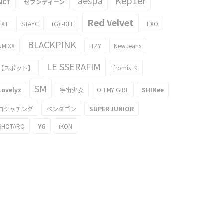
aespa
Kep1er
NCT
セブンティーン
Red Velvet
TXT
STAYC
(G)I-DLE
EXO
BLACKPINK
NMIXX
ITZY
NewJeans
LE SSERAFIM
【スポット】
fromis_9
SM
Lovelyz
宇宙少女
OH MY GIRL
SHINee
ヨジャチング
ペンタゴン
SUPER JUNIOR
SHOTARO
YG
iKON