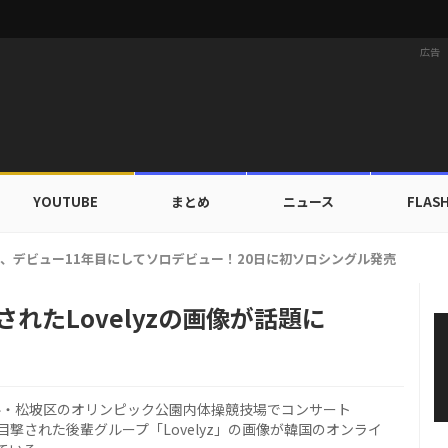
広告
YOUTUBE
まとめ
ニュース
FLAS
カップ出入証を公開…証明写真でも完璧なビジュアル！
されたLovelyzの画像が話題に
ソウル・松坡区のオリンピック公園内体操競技場でコンサート
観客席で目撃された後輩グループ「Lovelyz」の画像が韓国のオンライ