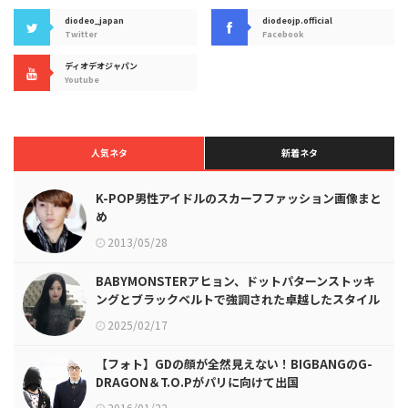
diodeo_japan
diodeojp.official
Twitter
Facebook
ディオデオジャパン
Youtube
人気ネタ
新着ネタ
K-POP男性アイドルのスカーフファッション画像まと
め
2013/05/28
BABYMONSTERアヒョン、ドットパターンストッキ
ングとブラックベルトで強調された卓越したスタイル
比率
2025/02/17
【フォト】GDの顔が全然見えない！BIGBANGのG-
DRAGON＆T.O.Pがパリに向けて出国
2016/01/22