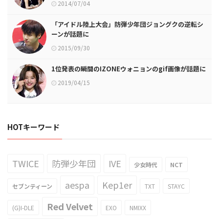
2014/07/04
「アイドル陸上大会」防弾少年団ジョングクの逆転シ
ーンが話題に
2015/09/30
1位発表の瞬間のIZONEウォニョンのgif画像が話題に
2019/04/15
HOTキーワード
TWICE
防弾少年団
IVE
少女時代
NCT
aespa
Kep1er
セブンティーン
TXT
STAYC
Red Velvet
(G)I-DLE
EXO
NMIXX