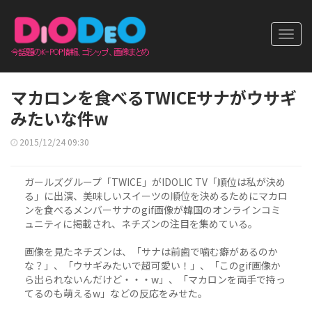
Toggl
navig
マカロンを食べるTWICEサナがウサギ
みたいな件w
2015/12/24 09:30
ガールズグループ「TWICE」がIDOLIC TV「順位は私が決め
る」に出演、美味しいスイーツの順位を決めるためにマカロ
ンを食べるメンバーサナのgif画像が韓国のオンラインコミ
ュニティに掲載され、ネチズンの注目を集めている。
画像を見たネチズンは、「サナは前歯で噛む癖があるのか
な？」、「ウサギみたいで超可愛い！」、「このgif画像か
ら出られないんだけど・・・w」、「マカロンを両手で持っ
てるのも萌えるw」などの反応をみせた。