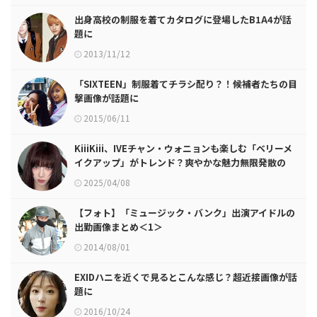
出身高校の制服を着てカタログに登場したB1A4が話
題に
2013/11/12
「SIXTEEN」制服着てチラシ配り？！候補者たちの目
撃画像が話題に
2015/06/11
KiiiKiii、IVEチャン・ウォニョンも楽しむ「ベリーメ
イクアップ」がトレンド？爽やかな魅力無限発散の
2025 S/Sシーズン「ベリーメイクアップ」！ 2
2025/04/08
【フォト】「ミュージック・バンク」出演アイドルの
出勤画像まとめ＜1＞
2014/08/01
EXIDハニを近くで見るとこんな感じ？超近接画像が話
題に
2016/10/24