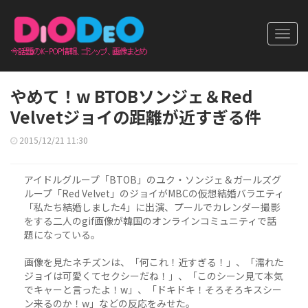
Toggl
navig
やめて！w BTOBソンジェ＆Red
Velvetジョイの距離が近すぎる件
2015/12/21 11:30
アイドルグループ「BTOB」のユク・ソンジェ＆ガールズグ
ループ「Red Velvet」のジョイがMBCの仮想結婚バラエティ
「私たち結婚しました4」に出演、プールでカレンダー撮影
をする二人のgif画像が韓国のオンラインコミュニティで話
題になっている。
画像を見たネチズンは、「何これ！近すぎる！」、「濡れた
ジョイは可愛くてセクシーだね！」、「このシーン見て本気
でキャーと言ったよ！w」、「ドキドキ！そろそろキスシー
ン来るのか！w」などの反応をみせた。