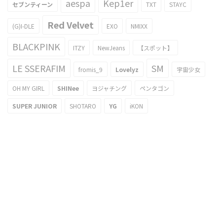
aespa
Kep1er
セブンティーン
TXT
STAYC
Red Velvet
(G)I-DLE
EXO
NMIXX
BLACKPINK
ITZY
NewJeans
【スポット】
LE SSERAFIM
SM
fromis_9
Lovelyz
宇宙少女
OH MY GIRL
SHINee
ヨジャチング
ペンタゴン
SUPER JUNIOR
SHOTARO
YG
iKON