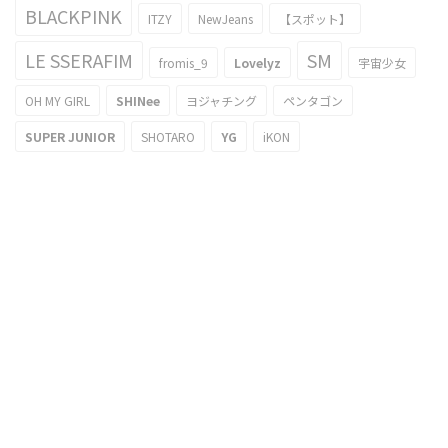
BLACKPINK
ITZY
NewJeans
【スポット】
LE SSERAFIM
SM
fromis_9
Lovelyz
宇宙少女
OH MY GIRL
SHINee
ヨジャチング
ペンタゴン
SUPER JUNIOR
SHOTARO
YG
iKON