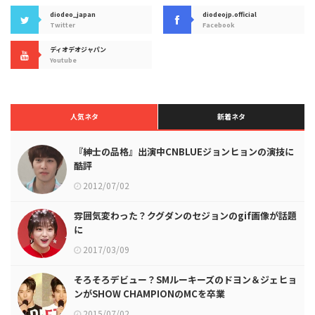
diodeo_japan
diodeojp.official
Twitter
Facebook
ディオデオジャパン
Youtube
人気ネタ
新着ネタ
『紳士の品格』出演中CNBLUEジョンヒョンの演技に
酷評
2012/07/02
雰囲気変わった？クグダンのセジョンのgif画像が話題
に
2017/03/09
そろそろデビュー？SMルーキーズのドヨン＆ジェヒョ
ンがSHOW CHAMPIONのMCを卒業
2015/07/02