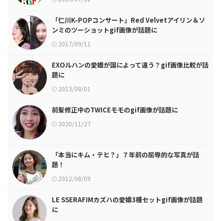
「仁川K-POPコンサート」Red Velvetアイリン＆ソ
ンミのツーショットgif画像が話題に
2017/09/11
EXOルハンの愛嬌が国によって違う？gif画像比較が話
題に
2013/08/01
前髪修正中のTWICEモモのgif画像が話題に
2020/11/27
「本当にキム・テヒ？」７年前の屈辱的な写真が話
題！
2012/08/09
LE SSERAFIMカズハの愛嬌3種セットgif画像が話題
に