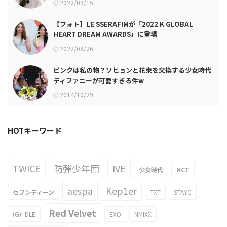
2022/09/15
【フォト】LE SSERAFIMが「2022 K GLOBAL
HEART DREAM AWARDS」に登場
2022/08/26
ピンクは私の物？ソヒョンと花束を交換する少女時代
ティファニーが可愛すぎる件w
2014/10/29
HOTキーワード
TWICE
防弾少年団
IVE
少女時代
NCT
aespa
Kep1er
セブンティーン
TXT
STAYC
Red Velvet
(G)I-DLE
EXO
NMIXX