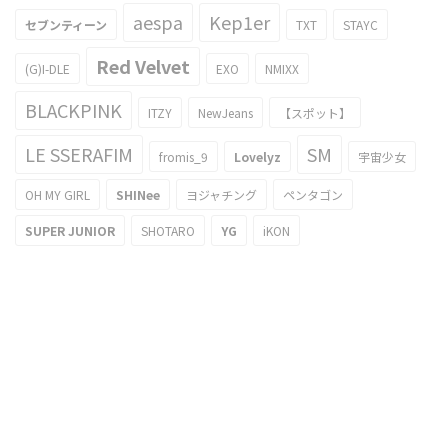
aespa
Kep1er
セブンティーン
TXT
STAYC
Red Velvet
(G)I-DLE
EXO
NMIXX
BLACKPINK
ITZY
NewJeans
【スポット】
LE SSERAFIM
SM
fromis_9
Lovelyz
宇宙少女
OH MY GIRL
SHINee
ヨジャチング
ペンタゴン
SUPER JUNIOR
SHOTARO
YG
iKON