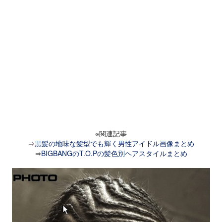
※関連記事
⇒
黒髪の地味な髪型でも輝く男性アイドル画像まとめ
⇒
BIGBANGのT.O.Pの髪色別ヘアスタイルまとめ