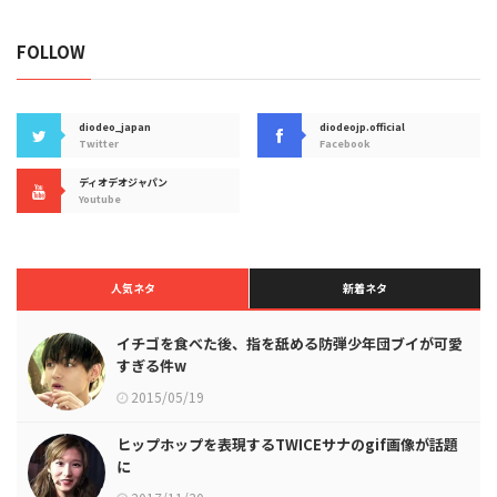
FOLLOW
diodeo_japan
diodeojp.official
Twitter
Facebook
ディオデオジャパン
Youtube
人気ネタ
新着ネタ
イチゴを食べた後、指を舐める防弾少年団ブイが可愛
すぎる件w
2015/05/19
ヒップホップを表現するTWICEサナのgif画像が話題
に