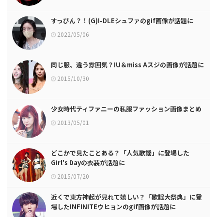
すっぴん？！(G)I-DLEシュファのgif画像が話題に
2022/05/06
同じ服、違う雰囲気？IU＆miss Aスジの画像が話題に
2015/10/30
少女時代ティファニーの私服ファッション画像まとめ
2013/05/01
どこかで見たことある？「人気歌謡」に登場した
Girl's Dayの衣装が話題に
2015/07/20
近くで東方神起が見れて嬉しい？「歌謡大祭典」に登
場したINFINITEウヒョンのgif画像が話題に