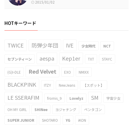
2015/01/02
HOTキーワード
TWICE
防弾少年団
IVE
少女時代
NCT
aespa
Kep1er
セブンティーン
TXT
STAYC
Red Velvet
(G)I-DLE
EXO
NMIXX
BLACKPINK
ITZY
NewJeans
【スポット】
LE SSERAFIM
SM
fromis_9
Lovelyz
宇宙少女
OH MY GIRL
SHINee
ヨジャチング
ペンタゴン
SUPER JUNIOR
SHOTARO
YG
iKON