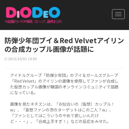
Toggl
navig
防弾少年団ブイ＆Red Velvetアイリン
の合成カップル画像が話題に
2015/10/01 10:00
アイドルグループ「防弾少年団」のブイ＆ガールズグループ
「Red Velvet」のアイリンの画像を使用してファンが合成し
た仮想カップル画像が韓国のオンラインコミュニティで話題
になっている。
画像を見たネチズンは、「お似合いの（仮想）カップル！
w」、「妄想ファンの次のターゲットはこの二人？w」、
「ファンとしてはこういうのやめて欲しいんだけ
ど・・・」、「合成上手すぎ！」などの反応をみせた。