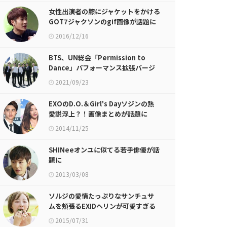
女性出演者の膝にジャケットをかける
GOT7ジャクソンのgif画像が話題に
2016/12/16
BTS、UN総会「Permission to
Dance」パフォーマンス拡張バージ
ョン公開
2021/09/23
EXOのD.O.＆Girl's Dayソジンの熱
愛説浮上？！画像まとめが話題に
2014/11/25
SHINeeオンユに似てる若手俳優が話
題に
2013/03/08
ソルジの愛情たっぷりなサンチュサ
ムを頬張るEXIDヘリンが可愛すぎる
件w
2015/07/31