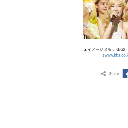
▲イメージ出所：KBS
（
www.kbs.co.k
Share