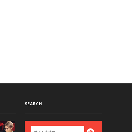
国女性ネチズンが選んだ「一番好き
サニーのどこを見てるの？w 少女時
-POP女性アイドルトップ4」が話
テヨンのgif画像が話題に
に
015/09/11
2015/09/09
SEARCH