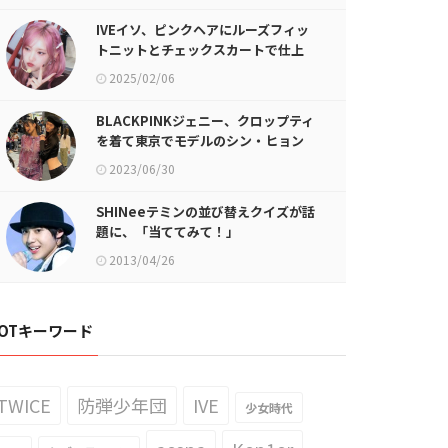
IVEイソ、ピンクヘアにルーズフィッ
トニットとチェックスカートで仕上
げたY2Kスタイル
2025/02/06
BLACKPINKジェニー、クロップティ
を着て東京でモデルのシン・ヒョン
ジとデート
2023/06/30
SHINeeテミンの並び替えクイズが話
題に、「当ててみて！」
2013/04/26
OTキーワード
TWICE
防弾少年団
IVE
少女時代