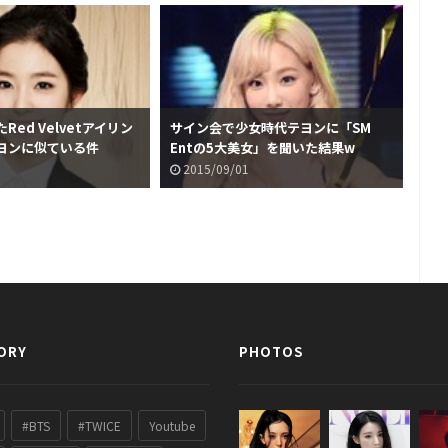
ed Velvetアイリン
サイン会で少女時代テヨンに「SM
韓
ヨンに似ている件
Entの5大美女」を聞いた結果w
なK
題
2015/09/01
2
ORY
PHOTOS
#BTS
#TWICE
Youtube