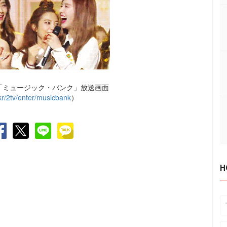
2「ミュージック・バンク」放送画面
r/2tv/enter/musicbank
）
H