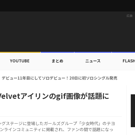
広告
YOUTUBE
まとめ
ニュース
FLAS
ドカップ出入証を公開…証明写真でも完璧なビジュアル！
elvetアイリンのgif画像が話題に
ィングステージに登場したガールズグループ「少女時代」のテヨ
韓国のオンラインコミュニティに掲載され、ファンの間で話題になっ