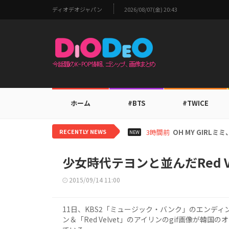
ディオデオジャパン
2026/08/07(金) 20:43
ホーム
#BTS
#TWICE
RECENTLY NEWS
5時間前
BTS V、ワール
NEW
少女時代テヨンと並んだRed V
2015/09/14 11:00
11日、KBS2「ミュージック・バンク」のエンデ
ン＆「Red Velvet」のアイリンのgif画像が