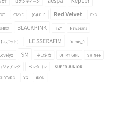
aespa
Kep1er
NCT
セブンティーン
Red Velvet
TXT
STAYC
(G)I-DLE
EXO
BLACKPINK
NMIXX
ITZY
NewJeans
LE SSERAFIM
【スポット】
fromis_9
SM
Lovelyz
宇宙少女
OH MY GIRL
SHINee
ヨジャチング
ペンタゴン
SUPER JUNIOR
SHOTARO
YG
iKON