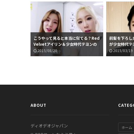
こうやって見ると本当に似てる？Red
前髪を下ろしたR
Velvetアイリン＆少女時代テヨンの
が少女時代テ
ツーショットが話題に
2015/08/20
2015/03/19
ABOUT
CATEG
ディオデオジャパン
ホーム