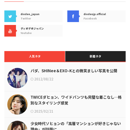
diodeo_japan
diodeojp.official
Twitter
Facebook
ディオデオジャパン
Youtube
人気ネタ
新着ネタ
パダ、SHINee＆EXO-Kとの微笑ましい写真を公開
2012/08/22
TWICEダヒョン、ワイドパンツも完璧な着こなし…格
別なスタイリング感覚
2025/02/21
少女時代ソヒョンの「高層マンションが好きじゃない
理由」が話題に