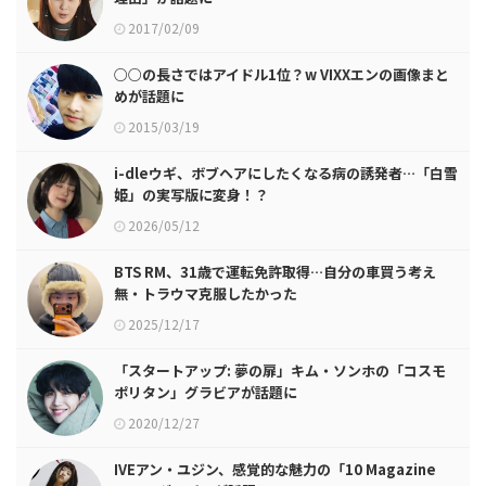
2017/02/09
○○の長さではアイドル1位？w VIXXエンの画像まと
めが話題に
2015/03/19
i-dleウギ、ボブヘアにしたくなる病の誘発者…「白雪
姫」の実写版に変身！？
2026/05/12
BTS RM、31歳で運転免許取得…自分の車買う考え
無・トラウマ克服したかった
2025/12/17
「スタートアップ: 夢の扉」キム・ソンホの「コスモ
ポリタン」グラビアが話題に
2020/12/27
IVEアン・ユジン、感覚的な魅力の「10 Magazine