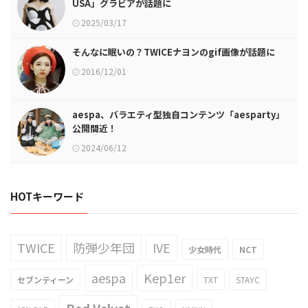
USA」グラビアが話題に
2025/03/17
そんなに眠いの？TWICEナヨンのgif画像が話題に
2016/12/01
aespa、バラエティ型独自コンテンツ「aesparty」
公開間近！
2024/06/12
HOTキーワード
TWICE
防弾少年団
IVE
少女時代
NCT
aespa
Kep1er
セブンティーン
TXT
STAYC