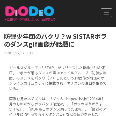
Toggl
navig
防弾少年団のパクリ？w SISTARボラ
のダンスgif画像が話題に
2015/07/07 11:15
ガールズグループ「SISTAR」がリリースした新曲「SHAKE
IT」でボラが踊るダンスが実はアイドルグループ「防弾少年
団」のダンスをパクリ（？）したというgif画像が韓国のオ
ンラインコミュニティに掲載され、ネチズンの注目を集めて
いる。
画像を見たネチズンは、「ブイ＆j-hopeの映像が2014年1
月のものだからボラパクリ確定w」、「ボラのほうがうま
い！w」、「iKONもこのダンス踊ってたよw」、「最近のア
イドルに流行ってるイカダンスw」などの反応をみせた。