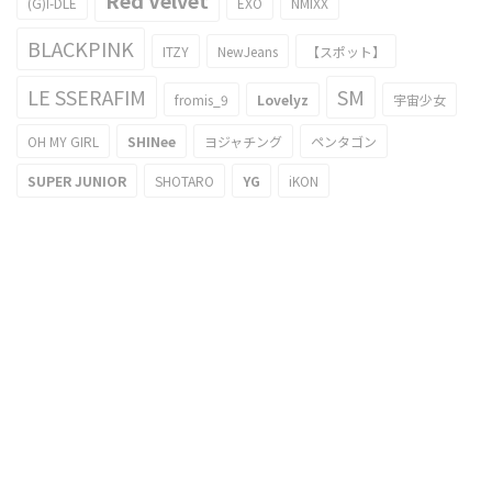
Red Velvet
(G)I-DLE
EXO
NMIXX
BLACKPINK
ITZY
NewJeans
【スポット】
LE SSERAFIM
SM
fromis_9
Lovelyz
宇宙少女
OH MY GIRL
SHINee
ヨジャチング
ペンタゴン
SUPER JUNIOR
SHOTARO
YG
iKON