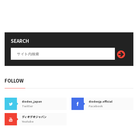
SEARCH
FOLLOW
diodeo_japan
diodeojp.official
Twitter
Facebook
ディオデオジャパン
Youtube