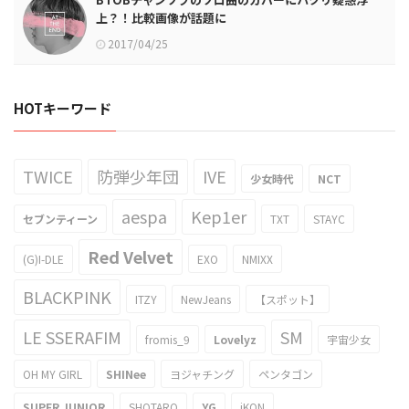
上？！比較画像が話題に
2017/04/25
HOTキーワード
TWICE
防弾少年団
IVE
少女時代
NCT
aespa
Kep1er
セブンティーン
TXT
STAYC
Red Velvet
(G)I-DLE
EXO
NMIXX
BLACKPINK
ITZY
NewJeans
【スポット】
LE SSERAFIM
SM
fromis_9
Lovelyz
宇宙少女
OH MY GIRL
SHINee
ヨジャチング
ペンタゴン
SUPER JUNIOR
SHOTARO
YG
iKON