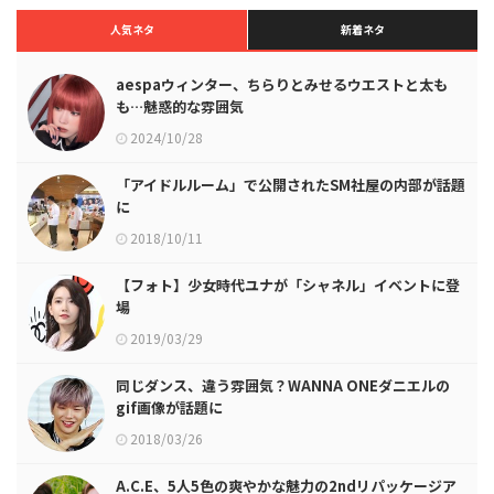
人気ネタ
新着ネタ
aespaウィンター、ちらりとみせるウエストと太も
も…魅惑的な雰囲気
2024/10/28
「アイドルルーム」で公開されたSM社屋の内部が話題
に
2018/10/11
【フォト】少女時代ユナが「シャネル」イベントに登
場
2019/03/29
同じダンス、違う雰囲気？WANNA ONEダニエルの
gif画像が話題に
2018/03/26
A.C.E、5人5色の爽やかな魅力の2ndリパッケージア