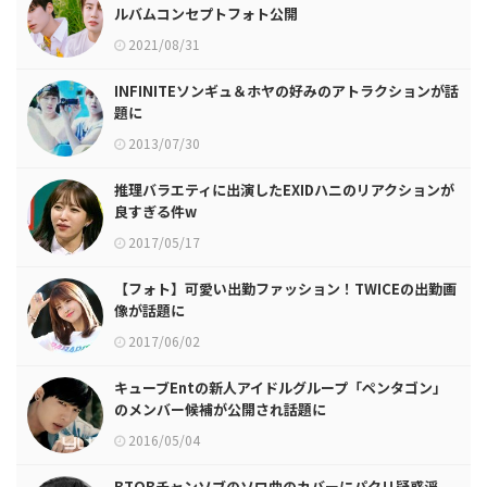
ルバムコンセプトフォト公開
2021/08/31
INFINITEソンギュ＆ホヤの好みのアトラクションが話
題に
2013/07/30
推理バラエティに出演したEXIDハニのリアクションが
良すぎる件w
2017/05/17
【フォト】可愛い出勤ファッション！TWICEの出勤画
像が話題に
2017/06/02
キューブEntの新人アイドルグループ「ペンタゴン」
のメンバー候補が公開され話題に
2016/05/04
BTOBチャンソブのソロ曲のカバーにパクリ疑惑浮