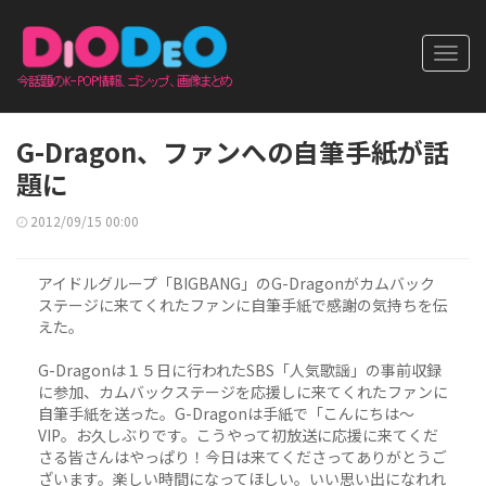
Toggl
navig
G-Dragon、ファンへの自筆手紙が話
題に
2012/09/15 00:00
アイドルグループ「BIGBANG」のG-Dragonがカムバック
ステージに来てくれたファンに自筆手紙で感謝の気持ちを伝
えた。
G-Dragonは１５日に行われたSBS「人気歌謡」の事前収録
に参加、カムバックステージを応援しに来てくれたファンに
自筆手紙を送った。G-Dragonは手紙で「こんにちは～
VIP。お久しぶりです。こうやって初放送に応援に来てくだ
さる皆さんはやっぱり！今日は来てくださってありがとうご
ざいます。楽しい時間になってほしい。いい思い出になれれ