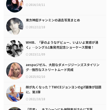
2016/10/11
東方神起チャンミンの過去写真まとめ
2012/12/18
WHIB、「夢のようなデビュー、いよいよ実感が湧
く」…シングル1集発売記念ショーケース開催！
2023/11/09
aespaジゼル、大胆なダメージジーンズスタイリン
グ…強烈なストリートムード完成
2025/02/10
顔が丸くなった？TWICEジョンヨンのgif画像が話題
に、第3弾
2021/10/18
「花君」、キスシーンにも視聴率がさらに下落