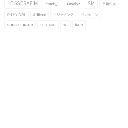
LE SSERAFIM
SM
fromis_9
Lovelyz
宇宙少女
OH MY GIRL
SHINee
ヨジャチング
ペンタゴン
SUPER JUNIOR
SHOTARO
YG
iKON