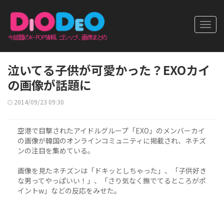
Toggl
navig
泣いてる子供が可愛かった？EXOカイ
の画像が話題に
2014/09/23 09:30
空港で目撃されたアイドルグループ「EXO」のメンバーカイ
の画像が韓国のオンラインコミュニティに掲載され、ネチズ
ンの注目を集めている。
画像を見たネチズンは「ドキッとしちゃった」、「子供好き
な男ってやっぱいい！」、「さり気なく撫でてるところがポ
イントw」などの反応をみせた。