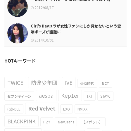
2012/08/17
Girl's Dayユラが女性ファンにしか見せないという愛
嬌ポーズが話題に
2014/10/01
HOTキーワード
TWICE
防弾少年団
IVE
少女時代
NCT
aespa
Kep1er
セブンティーン
TXT
STAYC
Red Velvet
(G)I-DLE
EXO
NMIXX
BLACKPINK
ITZY
NewJeans
【スポット】