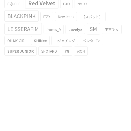
Red Velvet
(G)I-DLE
EXO
NMIXX
BLACKPINK
ITZY
NewJeans
【スポット】
LE SSERAFIM
SM
fromis_9
Lovelyz
宇宙少女
OH MY GIRL
SHINee
ヨジャチング
ペンタゴン
SUPER JUNIOR
SHOTARO
YG
iKON