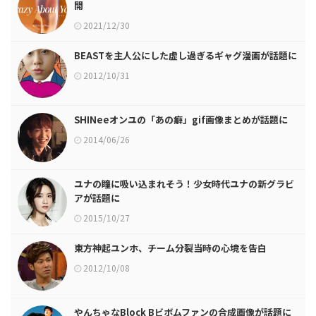
開
2021/12/30
BEASTを主人公にした虚し過ぎるギャグ漫画が話題に
2012/10/31
SHINeeオンユの「あの癖」gif画像まとめが話題に
2014/06/26
ユナの瞳に吸い込まれそう！少女時代ユナの新グラビ
アが話題に
2015/10/27
東方神起ユンホ、チーム分裂当時の心境を告白
2012/10/08
やんちゃなBlock Bビボムファンの合成画像が話題に