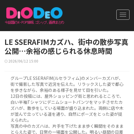
Toggl
navig
LE SSERAFIMカズハ、街中の散歩写真
公開…余裕の感じられる休息時間
2026/06/12 15:00
グループLE SSERAFIM(ルセラフィム)のメンバーカズハが、
街で撮影した写真で近況を伝えた。リラックスした姿で都心
を歩きながら、余裕のある様子を見せて目を引いた。
12日の投稿には、屋外ショッピング街と思われるところで、
白い半袖Tシャツにデニムショートパンツをマッチさせたカ
ズハが、散歩をしている場面が盛り込まれた。両側に店や木
が並んで立っている道を通り、自然にポーズをとった姿が捉
えられた。
写真の中のカズハは、片手を下げたまま歩く瞬間をそのまま
とらえた姿で、日常の一場面を公開した。明るい昼間の日差