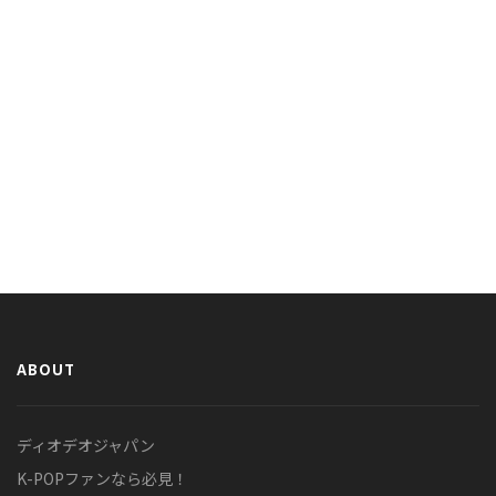
ABOUT
ディオデオジャパン
K-POPファンなら必見！