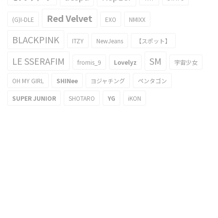
Red Velvet
(G)I-DLE
EXO
NMIXX
BLACKPINK
ITZY
NewJeans
【スポット】
LE SSERAFIM
SM
fromis_9
Lovelyz
宇宙少女
OH MY GIRL
SHINee
ヨジャチング
ペンタゴン
SUPER JUNIOR
SHOTARO
YG
iKON