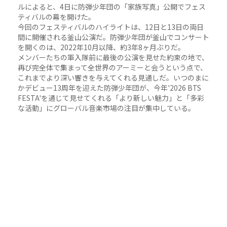
ルによると、4日に防弾少年団の「家族写真」公開でフェス
ティバルの幕を開けた。
今回のフェスティバルのハイライトは、12日と13日の両日
間に開催される釜山公演だ。防弾少年団が釜山でコンサート
を開くのは、2022年10月以降、約3年8ヶ月ぶりだ。
メンバーたちの軍入隊前に最後の公演を見せた約束の地で、
再び完全体で集まって全世界のアーミーと会うという点で、
これまでより深い響きを与えてくれる見通しだ。いつのまに
かデビュー13周年を迎えた防弾少年団が、今年'2026 BTS
FESTA'を通じて見せてくれる「より新しい魅力」と「多彩
な活動」にグローバル音楽市場の注目が集中している。