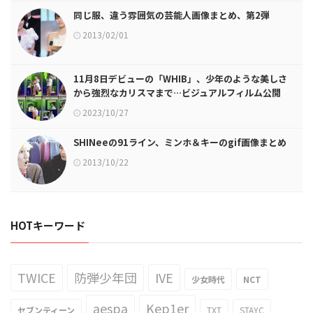
同じ服、違う雰囲気の芸能人画像まとめ、第2弾
2013/02/01
11月8日デビューの「WHIB」、少年のような美しさ
から強烈なカリスマまで…ビジュアルフィルム公開
2023/10/27
SHINeeの91ライン、ミンホ＆キーのgif画像まとめ
2013/10/22
HOTキーワード
TWICE
防弾少年団
IVE
少女時代
NCT
aespa
Kep1er
セブンティーン
TXT
STAYC