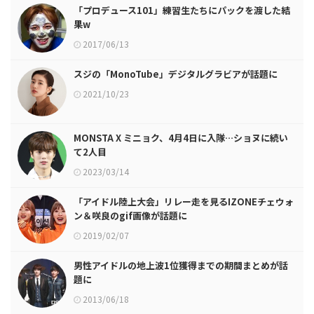
「プロデュース101」練習生たちにパックを渡した結
果w
2017/06/13
スジの「MonoTube」デジタルグラビアが話題に
2021/10/23
MONSTA X ミニョク、4月4日に入隊…ショヌに続い
て2人目
2023/03/14
「アイドル陸上大会」リレー走を見るIZONEチェウォ
ン＆咲良のgif画像が話題に
2019/02/07
男性アイドルの地上波1位獲得までの期間まとめが話
題に
2013/06/18