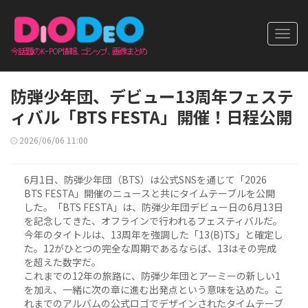
Toggl
navig
防弾少年団、デビュー13周年フェステ
ィバル「BTS FESTA」開催！日程公開
2026/06/06 11:00
6月1日、防弾少年団（BTS）は公式SNSを通じて「2026
BTS FESTA」開催のニュースと共にタイムテーブルを公開
した。「BTS FESTA」は、防弾少年団デビュー日の6月13日
を記念してきた、オフラインで行われるフェスティバルだ。
今年のタイトルは、13周年を強調した「13(B)TS」と確定し
た。12がひとつの完全な周期であるならば、13はその完成
を超えた数字だ。
これまでの12年の旅路に、防弾少年団とアーミーの新しい1
を加え、一緒に次の章に進む出発点という意味を込めた。こ
れまでのアルバムの公式ロゴでデザインされたタイムテーブ