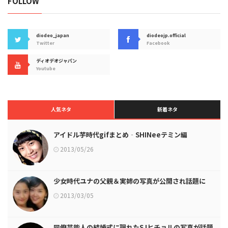
FOLLOW
diodeo_japan
diodeojp.official
Twitter
Facebook
ディオデオジャパン
Youtube
人気ネタ
新着ネタ
アイドル芋時代gifまとめ‐SHINeeテミン編
2013/05/26
少女時代ユナの父親＆実姉の写真が公開され話題に
2013/03/05
同僚芸能人の結婚式に現れたSJヒチョルの写真が話題