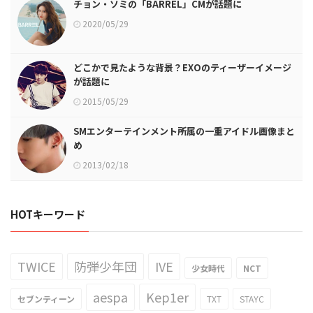
チョン・ソミの「BARREL」CMが話題に
2020/05/29
どこかで見たような背景？EXOのティーザーイメージ
が話題に
2015/05/29
SMエンターテインメント所属の一重アイドル画像まと
め
2013/02/18
HOTキーワード
TWICE
防弾少年団
IVE
少女時代
NCT
aespa
Kep1er
セブンティーン
TXT
STAYC