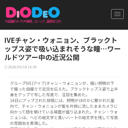
Toggl
navig
IVEチャン・ウォニョン、ブラックト
ップス姿で吸い込まれそうな瞳…ワー
ルドツアー中の近況公開
2026/05/18 16:30
グループIVE(アイブ)チャン・ウォニョンが、暗い照明の下
で撮った自撮りで近況を伝えた。ブラックトップス姿で上半
身をアップで写した写真で、注目を集めた。
16日にアップされた投稿には、照明がほのかに敷かれた室
内で、チャン・ウォニョンが髪を片側に流したままカメラに
向かって顔を傾けている場面が盛り込まれた。チャン・ウォ
ニョンは、ヘビの絵文字と黒いハートの絵文字を残して写真
の雰囲気を表現した。