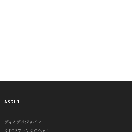
ABOUT
ディオデオジャパン
K-POPファンなら必見！