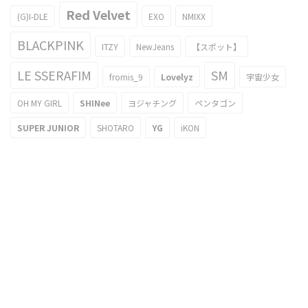
Red Velvet
(G)I-DLE
EXO
NMIXX
BLACKPINK
ITZY
NewJeans
【スポット】
LE SSERAFIM
SM
fromis_9
Lovelyz
宇宙少女
OH MY GIRL
SHINee
ヨジャチング
ペンタゴン
SUPER JUNIOR
SHOTARO
YG
iKON