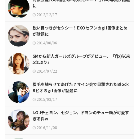
に
2012/12/17
鋭い目つきがセクシー！EXOセフンのgif画像まとめ
が話題に
2014/08/06
SMから新人ガールズグループがデビュー、「f(x)以来
5年ぶり」
2014/07/22
眉毛を触らせてあげた？サイン会で目撃されたBlock
Bピオのgif画像が話題に
2015/03/17
I.O.Iチェヨン、セジョン、ドヨンのチュー顔が可愛す
ぎる件w
2016/11/08