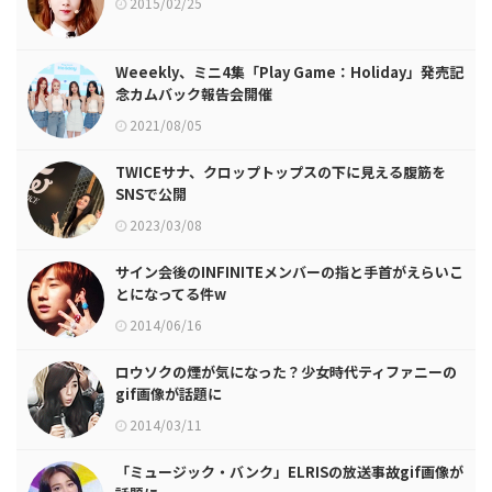
2015/02/25
Weeekly、ミニ4集「Play Game：Holiday」発売記
念カムバック報告会開催
2021/08/05
TWICEサナ、クロップトップスの下に見える腹筋を
SNSで公開
2023/03/08
サイン会後のINFINITEメンバーの指と手首がえらいこ
とになってる件w
2014/06/16
ロウソクの煙が気になった？少女時代ティファニーの
gif画像が話題に
2014/03/11
「ミュージック・バンク」ELRISの放送事故gif画像が