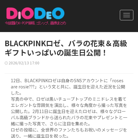
Toggl
navig
BLACKPINKロゼ、バラの花束＆高級
ギフトいっぱいの誕生日公開！
2026/02/13 17:00
12日、BLACKPINKロゼは自身のSNSアカウントに「roses
are rosie???」という文と共に、誕生日を迎えた近況を公開
した。
写真の中で、ロゼは黒いチューブトップのミニドレスを着て
エレガントな雰囲気を演出し、様々な角度から撮った写真を
公開した。2月11日に誕生日を迎えたロゼは、様々なグロー
バル高級ブランドから送られたバラの花束やプレゼントと一
緒に撮った写真で、さらに注目を集めた。
ロゼの投稿に、全世界のファンたちもお祝いのメッセージを
送り、一緒に誕生日を祝った。