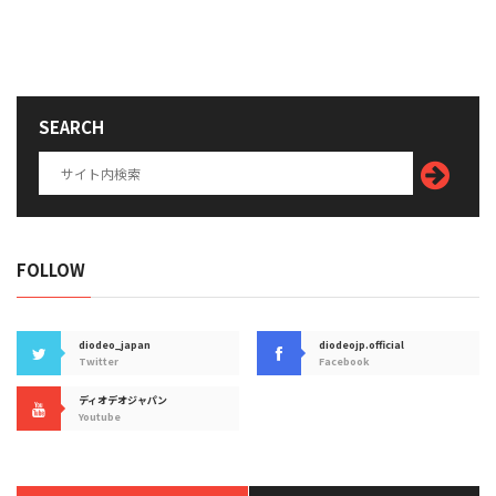
SEARCH
FOLLOW
diodeo_japan
diodeojp.official
Twitter
Facebook
ディオデオジャパン
Youtube