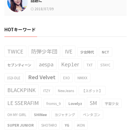
話題に
2018/07/09
HOTキーワード
TWICE
防弾少年団
IVE
少女時代
NCT
aespa
Kep1er
セブンティーン
TXT
STAYC
Red Velvet
(G)I-DLE
EXO
NMIXX
BLACKPINK
ITZY
NewJeans
【スポット】
LE SSERAFIM
SM
fromis_9
Lovelyz
宇宙少女
OH MY GIRL
SHINee
ヨジャチング
ペンタゴン
SUPER JUNIOR
SHOTARO
YG
iKON