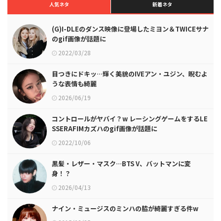
人気ネタ
新着ネタ
(G)I-DLEのダンス映像に登場したミヨン＆TWICEサナ
のgif画像が話題に
2022/03/28
目つきにドキッ…輝く美貌のIVEアン・ユジン、睨むよ
うな表情も綺麗
2026/06/19
コントロールがヤバイ？w レーシングゲームをするLE
SSERAFIMカズハのgif画像が話題に
2022/10/06
黒髪・レザー・マスク…BTS V、バットマンに変
身！？
2026/04/13
ナイン・ミュージスのミンハの脇が綺麗すぎる件w